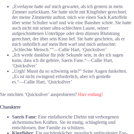
„Everlayne hatte auf mich gewartet, als ich gestern in mein
Zimmer zurückkam. Sie hatte nicht mit Kingfisher gerechnet,
der meine Zimmertür auftrat, mich wie einen Sack Kartoffeln
über seine Schulter warf und wie eine Banshee schrie. Sie hatte
auch nicht mit seiner ultra-schlechten Laune, seiner
aufgeschnittenen Unterlippe oder dem dünnen Blutstrang
gerechnet, der über sein Kinn lief. Sie hatte geschrien, als er
mich unhöflich auf mein Bett warf und mich anfauchte:
„Schlechte Mensch.““―Callie Hart, ‘Quicksilver’
„Ich werde dankbar für jede Sekunde sein, in der ich sagen
kann, dass ich dir gehöre, Saeris Fane.“―Callie Hart,
‘Quicksilver’
„Urgh! Musst du so schwierig sein?“ Seine Augen funkelten.
„Es ist nicht zwingend erforderlich, aber ich genieße
es.“―Callie Hart, ‘Quicksilver’
Sie möchten ‘Quicksilver’ ausprobieren?
Hier entlang!
Charaktere
Saeris Fane
: Eine einfallsreiche Diebin mit verborgenen
alchemistischen Kräften. Sie ist mutig, schlagfertig und
entschlossen, ihre Familie zu schützen.
Kingfisher
: Ein nachdenklicher, moralisch ambivalenter Fae-