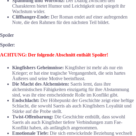
Spannung und Wortwitz:
Der Dialog zwischen den
Charakteren bietet Humor und Leichtigkeit und spiegelt ihr
Wachstum wider.
Cliffhanger-Ende:
Der Roman endet auf einer aufregenden
Note, die den Rahmen für den nächsten Teil bildet.
Spoiler
Spoiler:
ACHTUNG: Der folgende Abschnitt enthält Spoiler!
Kingfishers Geheimnisse:
Kingfisher ist mehr als nur ein
Krieger; er hat eine tragische Vergangenheit, die sein hartes
Äußeres und seine Motive beeinflusst.
Die Macht des Alchemisten:
Saeris lernt, dass ihre
alchemistischen Fähigkeiten einzigartig für ihre Abstammung
sind, was ihr eine entscheidende Rolle im Konflikt gibt.
Endschlacht:
Der Höhepunkt der Geschichte zeigt eine heftige
Schlacht, die sowohl Saeris als auch Kingfishers Loyalität und
Stärke auf die Probe stellt.
Twist-Offenbarung:
Die Geschichte enthüllt, dass sowohl
Saeris als auch Kingfisher tiefere Verbindungen zum Fae-
Konflikt haben, als anfänglich angenommen.
Emotionale Tiefe:
Die sich entwickelnde Beziehung wechselt