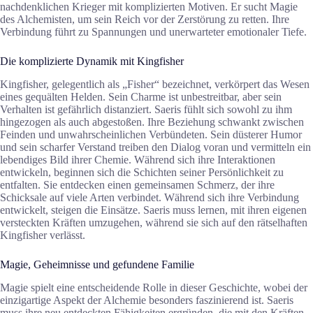
nachdenklichen Krieger mit komplizierten Motiven. Er sucht Magie
des Alchemisten, um sein Reich vor der Zerstörung zu retten. Ihre
Verbindung führt zu Spannungen und unerwarteter emotionaler Tiefe.
Die komplizierte Dynamik mit Kingfisher
Kingfisher, gelegentlich als „Fisher“ bezeichnet, verkörpert das Wesen
eines gequälten Helden. Sein Charme ist unbestreitbar, aber sein
Verhalten ist gefährlich distanziert. Saeris fühlt sich sowohl zu ihm
hingezogen als auch abgestoßen. Ihre Beziehung schwankt zwischen
Feinden und unwahrscheinlichen Verbündeten. Sein düsterer Humor
und sein scharfer Verstand treiben den Dialog voran und vermitteln ein
lebendiges Bild ihrer Chemie. Während sich ihre Interaktionen
entwickeln, beginnen sich die Schichten seiner Persönlichkeit zu
entfalten. Sie entdecken einen gemeinsamen Schmerz, der ihre
Schicksale auf viele Arten verbindet. Während sich ihre Verbindung
entwickelt, steigen die Einsätze. Saeris muss lernen, mit ihren eigenen
versteckten Kräften umzugehen, während sie sich auf den rätselhaften
Kingfisher verlässt.
Magie, Geheimnisse und gefundene Familie
Magie spielt eine entscheidende Rolle in dieser Geschichte, wobei der
einzigartige Aspekt der Alchemie besonders faszinierend ist. Saeris
muss ihre neu entdeckten Fähigkeiten ergründen, die mit den Kräften