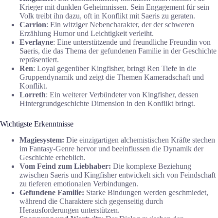
Krieger mit dunklen Geheimnissen. Sein Engagement für sein
Volk treibt ihn dazu, oft in Konflikt mit Saeris zu geraten.
Carrion
: Ein witziger Nebencharakter, der der schweren
Erzählung Humor und Leichtigkeit verleiht.
Everlayne
: Eine unterstützende und freundliche Freundin von
Saeris, die das Thema der gefundenen Familie in der Geschichte
repräsentiert.
Ren
: Loyal gegenüber Kingfisher, bringt Ren Tiefe in die
Gruppendynamik und zeigt die Themen Kameradschaft und
Konflikt.
Lorreth
: Ein weiterer Verbündeter von Kingfisher, dessen
Hintergrundgeschichte Dimension in den Konflikt bringt.
Wichtigste Erkenntnisse
Magiesystem:
Die einzigartigen alchemistischen Kräfte stechen
im Fantasy-Genre hervor und beeinflussen die Dynamik der
Geschichte erheblich.
Vom Feind zum Liebhaber:
Die komplexe Beziehung
zwischen Saeris und Kingfisher entwickelt sich von Feindschaft
zu tieferen emotionalen Verbindungen.
Gefundene Familie:
Starke Bindungen werden geschmiedet,
während die Charaktere sich gegenseitig durch
Herausforderungen unterstützen.