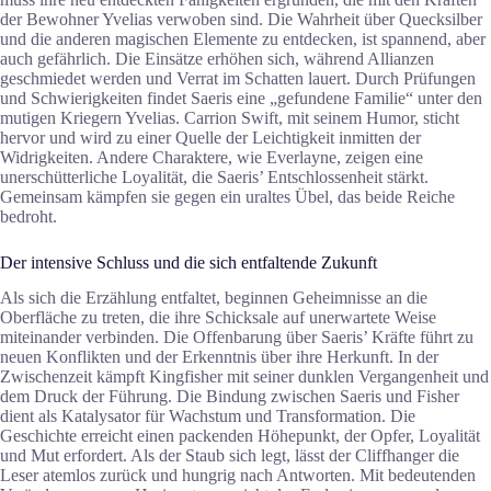
der Bewohner Yvelias verwoben sind. Die Wahrheit über Quecksilber
und die anderen magischen Elemente zu entdecken, ist spannend, aber
auch gefährlich. Die Einsätze erhöhen sich, während Allianzen
geschmiedet werden und Verrat im Schatten lauert. Durch Prüfungen
und Schwierigkeiten findet Saeris eine „gefundene Familie“ unter den
mutigen Kriegern Yvelias. Carrion Swift, mit seinem Humor, sticht
hervor und wird zu einer Quelle der Leichtigkeit inmitten der
Widrigkeiten. Andere Charaktere, wie Everlayne, zeigen eine
unerschütterliche Loyalität, die Saeris’ Entschlossenheit stärkt.
Gemeinsam kämpfen sie gegen ein uraltes Übel, das beide Reiche
bedroht.
Der intensive Schluss und die sich entfaltende Zukunft
Als sich die Erzählung entfaltet, beginnen Geheimnisse an die
Oberfläche zu treten, die ihre Schicksale auf unerwartete Weise
miteinander verbinden. Die Offenbarung über Saeris’ Kräfte führt zu
neuen Konflikten und der Erkenntnis über ihre Herkunft. In der
Zwischenzeit kämpft Kingfisher mit seiner dunklen Vergangenheit und
dem Druck der Führung. Die Bindung zwischen Saeris und Fisher
dient als Katalysator für Wachstum und Transformation. Die
Geschichte erreicht einen packenden Höhepunkt, der Opfer, Loyalität
und Mut erfordert. Als der Staub sich legt, lässt der Cliffhanger die
Leser atemlos zurück und hungrig nach Antworten. Mit bedeutenden