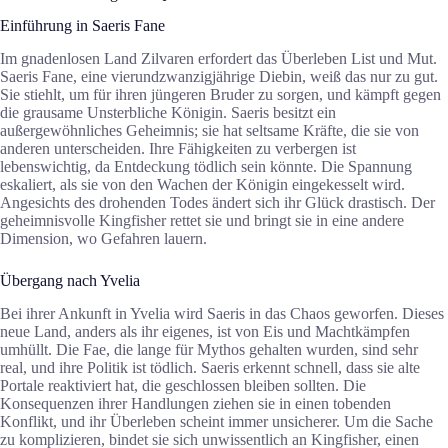
Einführung in Saeris Fane
Im gnadenlosen Land Zilvaren erfordert das Überleben List und Mut.
Saeris Fane, eine vierundzwanzigjährige Diebin, weiß das nur zu gut.
Sie stiehlt, um für ihren jüngeren Bruder zu sorgen, und kämpft gegen
die grausame Unsterbliche Königin. Saeris besitzt ein
außergewöhnliches Geheimnis; sie hat seltsame Kräfte, die sie von
anderen unterscheiden. Ihre Fähigkeiten zu verbergen ist
lebenswichtig, da Entdeckung tödlich sein könnte. Die Spannung
eskaliert, als sie von den Wachen der Königin eingekesselt wird.
Angesichts des drohenden Todes ändert sich ihr Glück drastisch. Der
geheimnisvolle Kingfisher rettet sie und bringt sie in eine andere
Dimension, wo Gefahren lauern.
Übergang nach Yvelia
Bei ihrer Ankunft in Yvelia wird Saeris in das Chaos geworfen. Dieses
neue Land, anders als ihr eigenes, ist von Eis und Machtkämpfen
umhüllt. Die Fae, die lange für Mythos gehalten wurden, sind sehr
real, und ihre Politik ist tödlich. Saeris erkennt schnell, dass sie alte
Portale reaktiviert hat, die geschlossen bleiben sollten. Die
Konsequenzen ihrer Handlungen ziehen sie in einen tobenden
Konflikt, und ihr Überleben scheint immer unsicherer. Um die Sache
zu komplizieren, bindet sie sich unwissentlich an Kingfisher, einen