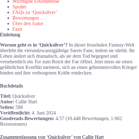
Wichtigste Erkenntnisse
Spoiler
FAQs zu ‘Quicksilver’
Bewertungen
Über den Autor
Fazit
Einleitung
Worum geht es in ‘Quicksilver’?
In dieser fesselnden Fantasy-Welt
überlebt die vierundzwanzigjährige Saeris Fane, indem sie stiehlt. Ihr
Leben ändert sich dramatisch, als sie dem Tod begegnet und
versehentlich ein Tor zum Reich der Fae öffnet. Jetzt muss sie einen
gefährlichen Konflikt meistern, sich an einen geheimnisvollen Krieger
binden und ihre verborgenen Kräfte entdecken.
Buchdetails
Titel:
Quicksilver
Autor:
Callie Hart
Seiten:
588
Veröffentlicht:
4. Juni 2024
Goodreads-Bewertungen:
4.57 (10.448 Bewertungen, 1.902
Rezensionen)
Zusammenfassung von ‘Quicksilver’ von Callie Hart