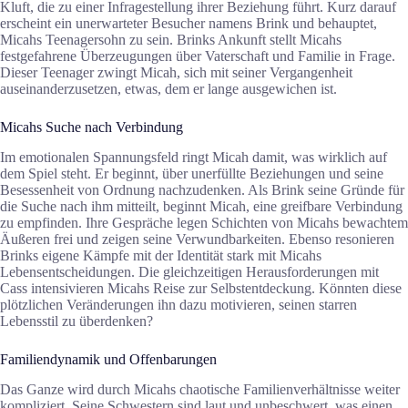
Kluft, die zu einer Infragestellung ihrer Beziehung führt. Kurz darauf
erscheint ein unerwarteter Besucher namens Brink und behauptet,
Micahs Teenagersohn zu sein. Brinks Ankunft stellt Micahs
festgefahrene Überzeugungen über Vaterschaft und Familie in Frage.
Dieser Teenager zwingt Micah, sich mit seiner Vergangenheit
auseinanderzusetzen, etwas, dem er lange ausgewichen ist.
Micahs Suche nach Verbindung
Im emotionalen Spannungsfeld ringt Micah damit, was wirklich auf
dem Spiel steht. Er beginnt, über unerfüllte Beziehungen und seine
Besessenheit von Ordnung nachzudenken. Als Brink seine Gründe für
die Suche nach ihm mitteilt, beginnt Micah, eine greifbare Verbindung
zu empfinden. Ihre Gespräche legen Schichten von Micahs bewachtem
Äußeren frei und zeigen seine Verwundbarkeiten. Ebenso resonieren
Brinks eigene Kämpfe mit der Identität stark mit Micahs
Lebensentscheidungen. Die gleichzeitigen Herausforderungen mit
Cass intensivieren Micahs Reise zur Selbstentdeckung. Könnten diese
plötzlichen Veränderungen ihn dazu motivieren, seinen starren
Lebensstil zu überdenken?
Familiendynamik und Offenbarungen
Das Ganze wird durch Micahs chaotische Familienverhältnisse weiter
kompliziert. Seine Schwestern sind laut und unbeschwert, was einen