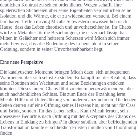
deutlichen Kontrast zu seinen ordentlichen Wegen schafft. Ihre
spielerischen Sticheleien über seine Eigenheiten verdeutlichen seine
Isolation und die Wärme, die er zu widerstehen versucht. Bei einem
familiären Treffen driving Micahs Schwestern unwissentlich nach
Hause, dass das Leben chaotisch und unvorhersehbar ist. Ihr Chaos
wird zur Metapher für die Beziehungen, die er vernachlässigt hat.
Mitten in Gelächter und heiterem Scherzen wird Micah sich immer
mehr bewusst, dass die Bedeutung des Lebens nicht in seiner
Ordnung, sondern in seiner Unvorhersehbarkeit liegt.
Eine neue Perspektive
Die katalytischen Momente bringen Micah dazu, sich unbequemen
Wahrheiten über sich selbst zu stellen. Er kämpft mit der Realität, dass
seine Routinen sein Wachstum und seine Beziehungen ersticken
könnten. Dieses innere Chaos führt zu einem herzerwärmenden, aber
auch nachdenklichen Schluss. Bis zum Ende der Erzählung lernt
Micah, Hilfe und Unterstützung von anderen anzunehmen. Die letzten
Seiten deuten auf eine Öffnung seines Herzens hin, nicht nur für Cass
und Brink, sondern für das Leben selbst. Kann Micah lernen, sein
obsessives Bedürfnis nach Ordnung mit der Akzeptanz des Chaos des
Lebens in Einklang zu bringen? In dieser subtilen, aber befriedigenden
Transformation könnte er schließlich Frieden inmitten von Unordnung
finden.