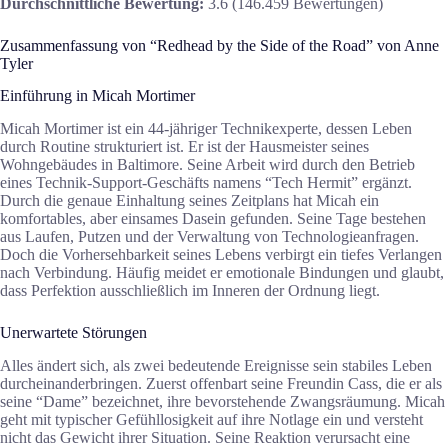
Durchschnittliche Bewertung:
3.6 (146.459 Bewertungen)
Zusammenfassung von “Redhead by the Side of the Road” von Anne
Tyler
Einführung in Micah Mortimer
Micah Mortimer ist ein 44-jähriger Technikexperte, dessen Leben
durch Routine strukturiert ist. Er ist der Hausmeister seines
Wohngebäudes in Baltimore. Seine Arbeit wird durch den Betrieb
eines Technik-Support-Geschäfts namens “Tech Hermit” ergänzt.
Durch die genaue Einhaltung seines Zeitplans hat Micah ein
komfortables, aber einsames Dasein gefunden. Seine Tage bestehen
aus Laufen, Putzen und der Verwaltung von Technologieanfragen.
Doch die Vorhersehbarkeit seines Lebens verbirgt ein tiefes Verlangen
nach Verbindung. Häufig meidet er emotionale Bindungen und glaubt,
dass Perfektion ausschließlich im Inneren der Ordnung liegt.
Unerwartete Störungen
Alles ändert sich, als zwei bedeutende Ereignisse sein stabiles Leben
durcheinanderbringen. Zuerst offenbart seine Freundin Cass, die er als
seine “Dame” bezeichnet, ihre bevorstehende Zwangsräumung. Micah
geht mit typischer Gefühllosigkeit auf ihre Notlage ein und versteht
nicht das Gewicht ihrer Situation. Seine Reaktion verursacht eine