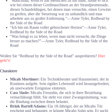
“Manchmal, wenn er mit Menschen zu tun hatte, fühlte er sich
wie bei einem dieser Greifmaschinen an der Strandpromenade,
diesen Schaufeldingen, bei denen man versuchte, einen Gewinn
zu greifen, aber die Steuerung war zu unhandlich und man
arbeitete aus zu großer Entfernung.”―Anne Tyler, Redhead by
the Side of the Road
“Ich bin ein Raum voller gebrochener Herzen”―Anne Tyler,
Redhead by the Side of the Road
“Was bringt es zu leben, wenn man nicht versucht, die Dinge
besser zu machen?”―Anne Tyler, Redhead by the Side of the
Road
Wollen Sie “Redhead by the Side of the Road” ausprobieren?
Hier
geht’s!
Charaktere
Micah Mortimer:
Ein Technikberater und Hausmeister, der in
Routinen aufgeht. Sein rigides Lebensstil wird herausgefordert,
als unerwartete Ereignisse eintreten.
Cass Slade:
Micahs Freundin, die sich in ihrer Beziehung
vernachlässigt fühlt. Sie steht vor einer Zwangsräumung, was
die Bindung zwischen ihnen belastet.
Brink Bartell Adams:
Ein 18-Jähriger, der an Micahs Tür
erscheint und behauptet, er könnte Micahs Sohn sein. Er sucht