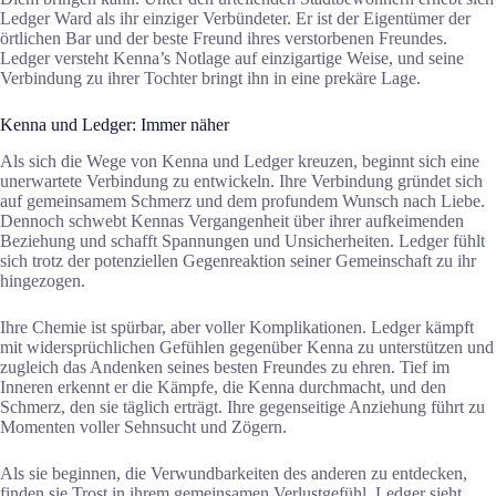
Ledger Ward als ihr einziger Verbündeter. Er ist der Eigentümer der
örtlichen Bar und der beste Freund ihres verstorbenen Freundes.
Ledger versteht Kenna’s Notlage auf einzigartige Weise, und seine
Verbindung zu ihrer Tochter bringt ihn in eine prekäre Lage.
Kenna und Ledger: Immer näher
Als sich die Wege von Kenna und Ledger kreuzen, beginnt sich eine
unerwartete Verbindung zu entwickeln. Ihre Verbindung gründet sich
auf gemeinsamem Schmerz und dem profundem Wunsch nach Liebe.
Dennoch schwebt Kennas Vergangenheit über ihrer aufkeimenden
Beziehung und schafft Spannungen und Unsicherheiten. Ledger fühlt
sich trotz der potenziellen Gegenreaktion seiner Gemeinschaft zu ihr
hingezogen.
Ihre Chemie ist spürbar, aber voller Komplikationen. Ledger kämpft
mit widersprüchlichen Gefühlen gegenüber Kenna zu unterstützen und
zugleich das Andenken seines besten Freundes zu ehren. Tief im
Inneren erkennt er die Kämpfe, die Kenna durchmacht, und den
Schmerz, den sie täglich erträgt. Ihre gegenseitige Anziehung führt zu
Momenten voller Sehnsucht und Zögern.
Als sie beginnen, die Verwundbarkeiten des anderen zu entdecken,
finden sie Trost in ihrem gemeinsamen Verlustgefühl. Ledger sieht