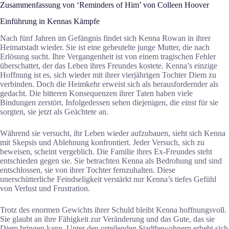
Zusammenfassung von ‘Reminders of Him’ von Colleen Hoover
Einführung in Kennas Kämpfe
Nach fünf Jahren im Gefängnis findet sich Kenna Rowan in ihrer
Heimatstadt wieder. Sie ist eine gebeutelte junge Mutter, die nach
Erlösung sucht. Ihre Vergangenheit ist von einem tragischen Fehler
überschattet, der das Leben ihres Freundes kostete. Kenna’s einzige
Hoffnung ist es, sich wieder mit ihrer vierjährigen Tochter Diem zu
verbinden. Doch die Heimkehr erweist sich als herausfordernder als
gedacht. Die bitteren Konsequenzen ihrer Taten haben viele
Bindungen zerstört. Infolgedessen sehen diejenigen, die einst für sie
sorgten, sie jetzt als Geächtete an.
Während sie versucht, ihr Leben wieder aufzubauen, sieht sich Kenna
mit Skepsis und Ablehnung konfrontiert. Jeder Versuch, sich zu
beweisen, scheint vergeblich. Die Familie ihres Ex-Freundes steht
entschieden gegen sie. Sie betrachten Kenna als Bedrohung und sind
entschlossen, sie von ihrer Tochter fernzuhalten. Diese
unerschütterliche Feindseligkeit verstärkt nur Kenna’s tiefes Gefühl
von Verlust und Frustration.
Trotz des enormen Gewichts ihrer Schuld bleibt Kenna hoffnungsvoll.
Sie glaubt an ihre Fähigkeit zur Veränderung und das Gute, das sie
Diem bringen kann. Unter den urteilenden Stadtbewohnern erhebt sich