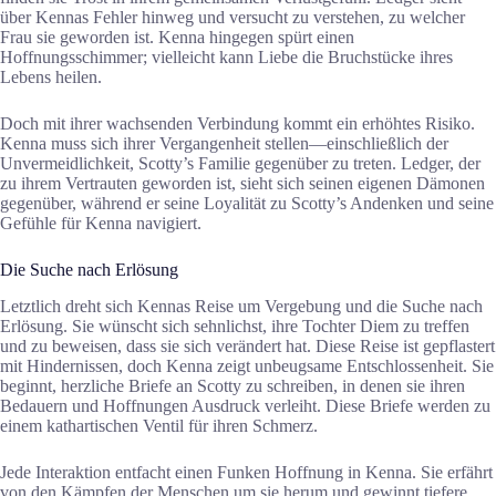
über Kennas Fehler hinweg und versucht zu verstehen, zu welcher
Frau sie geworden ist. Kenna hingegen spürt einen
Hoffnungsschimmer; vielleicht kann Liebe die Bruchstücke ihres
Lebens heilen.
Doch mit ihrer wachsenden Verbindung kommt ein erhöhtes Risiko.
Kenna muss sich ihrer Vergangenheit stellen—einschließlich der
Unvermeidlichkeit, Scotty’s Familie gegenüber zu treten. Ledger, der
zu ihrem Vertrauten geworden ist, sieht sich seinen eigenen Dämonen
gegenüber, während er seine Loyalität zu Scotty’s Andenken und seine
Gefühle für Kenna navigiert.
Die Suche nach Erlösung
Letztlich dreht sich Kennas Reise um Vergebung und die Suche nach
Erlösung. Sie wünscht sich sehnlichst, ihre Tochter Diem zu treffen
und zu beweisen, dass sie sich verändert hat. Diese Reise ist gepflastert
mit Hindernissen, doch Kenna zeigt unbeugsame Entschlossenheit. Sie
beginnt, herzliche Briefe an Scotty zu schreiben, in denen sie ihren
Bedauern und Hoffnungen Ausdruck verleiht. Diese Briefe werden zu
einem kathartischen Ventil für ihren Schmerz.
Jede Interaktion entfacht einen Funken Hoffnung in Kenna. Sie erfährt
von den Kämpfen der Menschen um sie herum und gewinnt tiefere