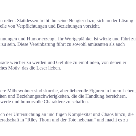
zu retten. Stattdessen treibt ihn seine Neugier dazu, sich an der Lösung
stelle von Verpflichtungen und Beziehungen vorzieht.
nnungen und Humor erzeugt. Ihr Wortgeplänkel ist witzig und führt zu
 zu sein. Diese Vereinbarung führt zu sowohl amüsanten als auch
Fassade weicher zu werden und Gefühle zu empfinden, von denen er
hes Motiv, das die Leser lieben.
re Mitbewohner sind skurrile, aber liebevolle Figuren in ihrem Leben,
ten und Beziehungsschwierigkeiten, die die Handlung bereichern.
enswerte und humorvolle Charaktere zu schaffen.
 sich der Untersuchung an und fügen Komplexität und Chaos hinzu, die
meradschaft in “Riley Thorn und der Tote nebenan” und macht es zu