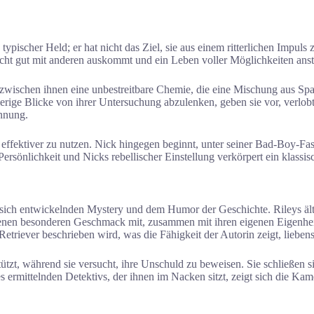
typischer Held; er hat nicht das Ziel, sie aus einem ritterlichen Impuls 
r nicht gut mit anderen auskommt und ein Leben voller Möglichkeiten an
wischen ihnen eine unbestreitbare Chemie, die eine Mischung aus Spa
ige Blicke von ihrer Untersuchung abzulenken, geben sie vor, verlobt
annung.
n effektiver zu nutzen. Nick hingegen beginnt, unter seiner Bad-Boy-
sönlichkeit und Nicks rebellischer Einstellung verkörpert ein klassisc
 sich entwickelnden Mystery und dem Humor der Geschichte. Rileys älte
genen besonderen Geschmack mit, zusammen mit ihren eigenen Eigenhei
 Retriever beschrieben wird, was die Fähigkeit der Autorin zeigt, lieb
tützt, während sie versucht, ihre Unschuld zu beweisen. Sie schließen
 ermittelnden Detektivs, der ihnen im Nacken sitzt, zeigt sich die Ka