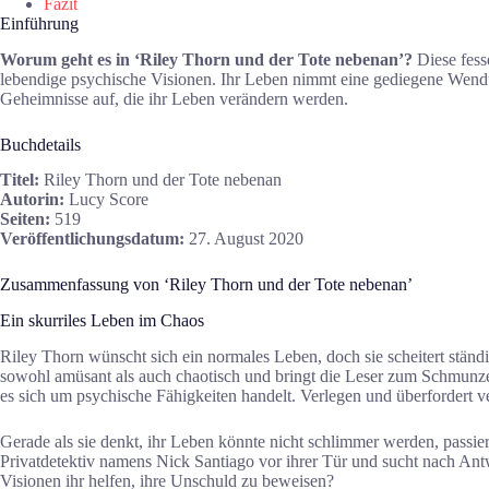
Fazit
Einführung
Worum geht es in ‘Riley Thorn und der Tote nebenan’?
Diese fess
lebendige psychische Visionen. Ihr Leben nimmt eine gediegene Wendu
Geheimnisse auf, die ihr Leben verändern werden.
Buchdetails
Titel:
Riley Thorn und der Tote nebenan
Autorin:
Lucy Score
Seiten:
519
Veröffentlichungsdatum:
27. August 2020
Zusammenfassung von ‘Riley Thorn und der Tote nebenan’
Ein skurriles Leben im Chaos
Riley Thorn wünscht sich ein normales Leben, doch sie scheitert ständi
sowohl amüsant als auch chaotisch und bringt die Leser zum Schmunzel
es sich um psychische Fähigkeiten handelt. Verlegen und überfordert v
Gerade als sie denkt, ihr Leben könnte nicht schlimmer werden, passi
Privatdetektiv namens Nick Santiago vor ihrer Tür und sucht nach Ant
Visionen ihr helfen, ihre Unschuld zu beweisen?