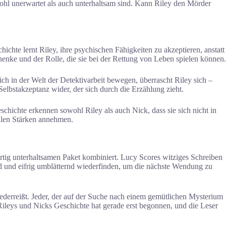
wohl unerwartet als auch unterhaltsam sind. Kann Riley den Mörder
ichte lernt Riley, ihre psychischen Fähigkeiten zu akzeptieren, anstatt
chenke und der Rolle, die sie bei der Rettung von Leben spielen können.
 in der Welt der Detektivarbeit bewegen, überrascht Riley sich –
elbstakzeptanz wider, der sich durch die Erzählung zieht.
hichte erkennen sowohl Riley als auch Nick, dass sie sich nicht in
ellen Stärken annehmen.
tig unterhaltsamen Paket kombiniert. Lucy Scores witziges Schreiben
d und eifrig umblätternd wiederfinden, um die nächste Wendung zu
ederreißt. Jeder, der auf der Suche nach einem gemütlichen Mysterium
Rileys und Nicks Geschichte hat gerade erst begonnen, und die Leser