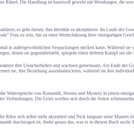
chtes Rätsel. Die Handlung ist kunstvoll gewebt mit Wendungen, die so
lären; es geht darum, ihre Identität zu akzeptieren. Im Laufe der Gesch
rmale” Frau zu sein, hin zu einer Wertschätzung ihrer einzigartigen Ges
mal in außergewöhnlichen Verpackungen stecken kann. Während sie sich
ngen, denen sie gegenübersteht, spiegeln einen tieferen Kampf um die S
araktere ihre Unsicherheiten und wachsen gemeinsam. Am Ende der Gesc
rnen sie, ihre Beziehung auszubalancieren, während sie ihre individu
e die Widersprüche von Romantik, Humor und Mystery in einem einzigar
fter Verbindungen. Die Leser werden sich durch die Seiten schmunzeln
er Riley sich selbst mehr akzeptiert und Nick langsam seine Mauern ni
antik durchzogen ist, findet genau das, was er in diesem Buch sucht. 
.