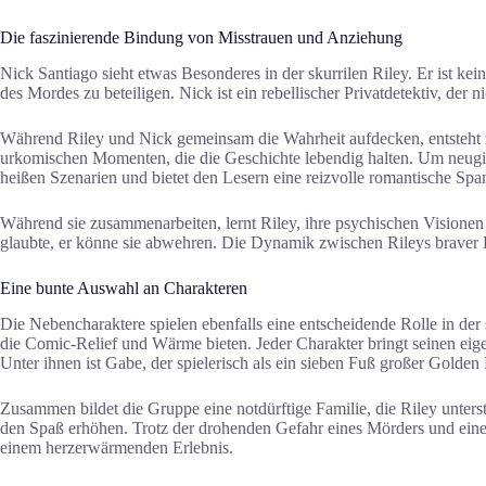
Die faszinierende Bindung von Misstrauen und Anziehung
Nick Santiago sieht etwas Besonderes in der skurrilen Riley. Er ist kein 
des Mordes zu beteiligen. Nick ist ein rebellischer Privatdetektiv, de
Während Riley und Nick gemeinsam die Wahrheit aufdecken, entsteht z
urkomischen Momenten, die die Geschichte lebendig halten. Um neugier
heißen Szenarien und bietet den Lesern eine reizvolle romantische Sp
Während sie zusammenarbeiten, lernt Riley, ihre psychischen Visione
glaubte, er könne sie abwehren. Die Dynamik zwischen Rileys braver Per
Eine bunte Auswahl an Charakteren
Die Nebencharaktere spielen ebenfalls eine entscheidende Rolle in der
die Comic-Relief und Wärme bieten. Jeder Charakter bringt seinen ei
Unter ihnen ist Gabe, der spielerisch als ein sieben Fuß großer Golden
Zusammen bildet die Gruppe eine notdürftige Familie, die Riley unters
den Spaß erhöhen. Trotz der drohenden Gefahr eines Mörders und eines
einem herzerwärmenden Erlebnis.