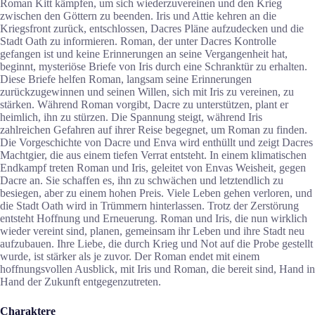
Roman Kitt kämpfen, um sich wiederzuvereinen und den Krieg
zwischen den Göttern zu beenden. Iris und Attie kehren an die
Kriegsfront zurück, entschlossen, Dacres Pläne aufzudecken und die
Stadt Oath zu informieren. Roman, der unter Dacres Kontrolle
gefangen ist und keine Erinnerungen an seine Vergangenheit hat,
beginnt, mysteriöse Briefe von Iris durch eine Schranktür zu erhalten.
Diese Briefe helfen Roman, langsam seine Erinnerungen
zurückzugewinnen und seinen Willen, sich mit Iris zu vereinen, zu
stärken. Während Roman vorgibt, Dacre zu unterstützen, plant er
heimlich, ihn zu stürzen. Die Spannung steigt, während Iris
zahlreichen Gefahren auf ihrer Reise begegnet, um Roman zu finden.
Die Vorgeschichte von Dacre und Enva wird enthüllt und zeigt Dacres
Machtgier, die aus einem tiefen Verrat entsteht. In einem klimatischen
Endkampf treten Roman und Iris, geleitet von Envas Weisheit, gegen
Dacre an. Sie schaffen es, ihn zu schwächen und letztendlich zu
besiegen, aber zu einem hohen Preis. Viele Leben gehen verloren, und
die Stadt Oath wird in Trümmern hinterlassen. Trotz der Zerstörung
entsteht Hoffnung und Erneuerung. Roman und Iris, die nun wirklich
wieder vereint sind, planen, gemeinsam ihr Leben und ihre Stadt neu
aufzubauen. Ihre Liebe, die durch Krieg und Not auf die Probe gestellt
wurde, ist stärker als je zuvor. Der Roman endet mit einem
hoffnungsvollen Ausblick, mit Iris und Roman, die bereit sind, Hand in
Hand der Zukunft entgegenzutreten.
Charaktere