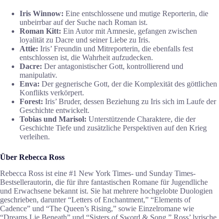
Iris Winnow:
Eine entschlossene und mutige Reporterin, die
unbeirrbar auf der Suche nach Roman ist.
Roman Kitt:
Ein Autor mit Amnesie, gefangen zwischen
loyalität zu Dacre und seiner Liebe zu Iris.
Attie:
Iris’ Freundin und Mitreporterin, die ebenfalls fest
entschlossen ist, die Wahrheit aufzudecken.
Dacre:
Der antagonistischer Gott, kontrollierend und
manipulativ.
Enva:
Der gegnerische Gott, der die Komplexität des göttlichen
Konflikts verkörpert.
Forest:
Iris’ Bruder, dessen Beziehung zu Iris sich im Laufe der
Geschichte entwickelt.
Tobias und Marisol:
Unterstützende Charaktere, die der
Geschichte Tiefe und zusätzliche Perspektiven auf den Krieg
verleihen.
Über Rebecca Ross
Rebecca Ross ist eine #1 New York Times- und Sunday Times-
Bestsellerautorin, die für ihre fantastischen Romane für Jugendliche
und Erwachsene bekannt ist. Sie hat mehrere hochgelobte Duologien
geschrieben, darunter “Letters of Enchantment,” “Elements of
Cadence” und “The Queen’s Rising,” sowie Einzelromane wie
“Dreams Lie Beneath” und “Sisters of Sword & Song.” Ross’ lyrische