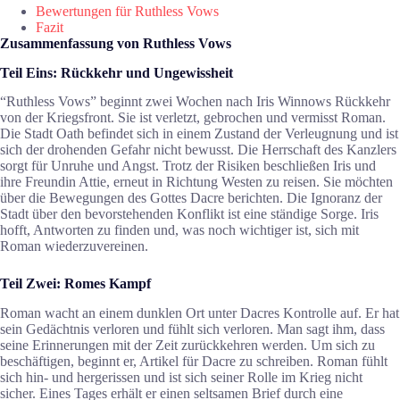
Bewertungen für Ruthless Vows
Fazit
Zusammenfassung von Ruthless Vows
Teil Eins: Rückkehr und Ungewissheit
“Ruthless Vows” beginnt zwei Wochen nach Iris Winnows Rückkehr
von der Kriegsfront. Sie ist verletzt, gebrochen und vermisst Roman.
Die Stadt Oath befindet sich in einem Zustand der Verleugnung und ist
sich der drohenden Gefahr nicht bewusst. Die Herrschaft des Kanzlers
sorgt für Unruhe und Angst. Trotz der Risiken beschließen Iris und
ihre Freundin Attie, erneut in Richtung Westen zu reisen. Sie möchten
über die Bewegungen des Gottes Dacre berichten. Die Ignoranz der
Stadt über den bevorstehenden Konflikt ist eine ständige Sorge. Iris
hofft, Antworten zu finden und, was noch wichtiger ist, sich mit
Roman wiederzuvereinen.
Teil Zwei: Romes Kampf
Roman wacht an einem dunklen Ort unter Dacres Kontrolle auf. Er hat
sein Gedächtnis verloren und fühlt sich verloren. Man sagt ihm, dass
seine Erinnerungen mit der Zeit zurückkehren werden. Um sich zu
beschäftigen, beginnt er, Artikel für Dacre zu schreiben. Roman fühlt
sich hin- und hergerissen und ist sich seiner Rolle im Krieg nicht
sicher. Eines Tages erhält er einen seltsamen Brief durch eine