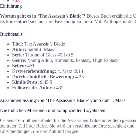
Fazit
Einführung
Worum geht es in ‘The Assassin’s Blade’?
Dieses Buch erzählt die U
Es konzentriert sich auf ihre Beziehung zu ihrem Mit- Auftragsmörde
Buchdetails
Titel:
The Assassin’s Blade
Autor:
Sarah J. Maas
Serie:
Throne of Glass #0.1-0.5
Genre:
Young Adult, Romantik, Fantasy, High Fantasy
Seiten:
451
Erstveröffentlichung:
4. März 2014
Durchschnittliche Bewertung:
4.23
Kindle Preis:
9,45 $
Follower des Autors:
435k
Zusammenfassung von ‘The Assassin’s Blade’ von Sarah J. Maas
Die tödlichen Missionen und komplizierten Loyalitäten
Celaena Sardothien arbeitet für die Assassinen-Gilde unter dem gerisse
zentraler Teil ihrer Reise. Sie wird an verschiedene Orte geschickt u
Entscheidungen, die ihre Zukunft prägen.