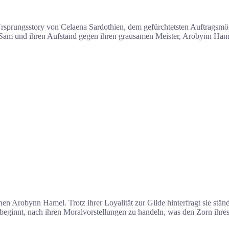
rsprungsstory von Celaena Sardothien, dem gefürchtetsten Auftragsmö
r Sam und ihren Aufstand gegen ihren grausamen Meister, Arobynn Ham
nen Arobynn Hamel. Trotz ihrer Loyalität zur Gilde hinterfragt sie stän
nd beginnt, nach ihren Moralvorstellungen zu handeln, was den Zorn ih