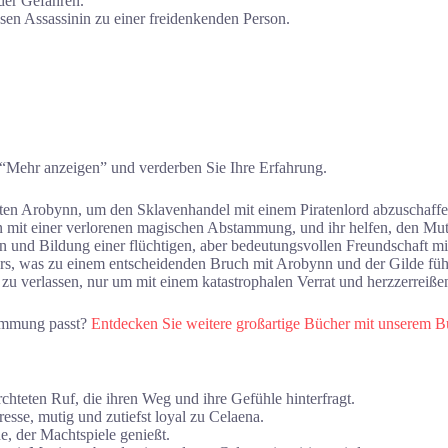
der Gefahren.
sen Assassinin zu einer freidenkenden Person.
 “Mehr anzeigen” und verderben Sie Ihre Erfahrung.
en Arobynn, um den Sklavenhandel mit einem Piratenlord abzuschaffe
in mit einer verlorenen magischen Abstammung, und ihr helfen, den Mut
 und Bildung einer flüchtigen, aber bedeutungsvollen Freundschaft mi
s, was zu einem entscheidenden Bruch mit Arobynn und der Gilde füh
zu verlassen, nur um mit einem katastrophalen Verrat und herzzerreiße
Stimmung passt?
Entdecken Sie weitere großartige Bücher mit unserem 
rchteten Ruf, die ihren Weg und ihre Gefühle hinterfragt.
esse, mutig und zutiefst loyal zu Celaena.
e, der Machtspiele genießt.