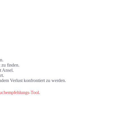
n.
 zu finden.
t Ansel.
rt.
ndem Verlust konfrontiert zu werden.
Buchempfehlungs-Tool
.