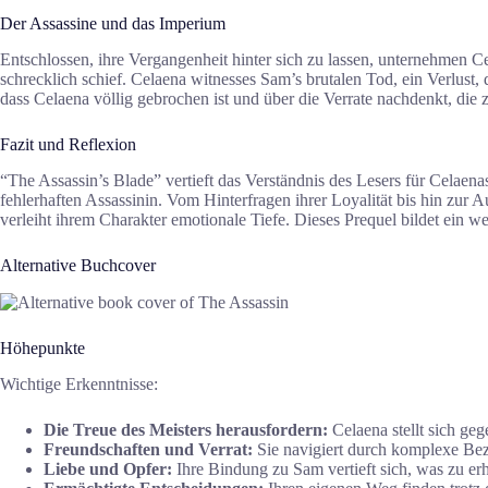
Der Assassine und das Imperium
Entschlossen, ihre Vergangenheit hinter sich zu lassen, unternehmen C
schrecklich schief. Celaena witnesses Sam’s brutalen Tod, ein Verlust,
dass Celaena völlig gebrochen ist und über die Verrate nachdenkt, die
Fazit und Reflexion
“The Assassin’s Blade” vertieft das Verständnis des Lesers für Celaena
fehlerhaften Assassinin. Vom Hinterfragen ihrer Loyalität bis hin zur
verleiht ihrem Charakter emotionale Tiefe. Dieses Prequel bildet ein w
Alternative Buchcover
Höhepunkte
Wichtige Erkenntnisse:
Die Treue des Meisters herausfordern:
Celaena stellt sich ge
Freundschaften und Verrat:
Sie navigiert durch komplexe Bezi
Liebe und Opfer:
Ihre Bindung zu Sam vertieft sich, was zu erh