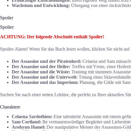
Ermächtigte Entscheidungen:
Ihren eigenen Weg finden trotz 
Wachstum und Entwicklung:
Übergang von einer rücksichtslo
Spoiler
Spoiler:
ACHTUNG: Der folgende Abschnitt enthält Spoiler!
Spoiler-Alarm! Wenn Sie das Buch lesen wollen, klicken Sie nicht auf
Der Assassine und der Piratenlord:
Celaena und Sam missacht
Der Assassine und der Heiler:
Treffen mit Yrene, einer Heiler
Der Assassine und die Wüste:
Training mit stummen Assassinen
Der Assassine und die Unterwelt:
Tötung eines Sklavenhändler
Der Assassine und das Imperium:
Planung, die Gilde mit Sam 
Suchen Sie nach einer netten Lektüre, die perfekt zu Ihrer aktuellen 
Charaktere
Celaena Sardothien:
Eine talentierte Assassinin mit einem gefü
Sam Cortland:
Ihr vertrauenswürdiger Begleiter und Liebesinter
Arobynn Hamel:
Der manipulative Meister der Assassinen-Gild