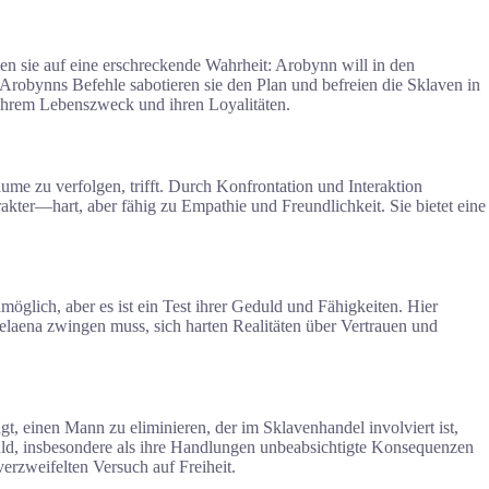
en sie auf eine erschreckende Wahrheit: Arobynn will in den
Arobynns Befehle sabotieren sie den Plan und befreien die Sklaven in
ihrem Lebenszweck und ihren Loyalitäten.
äume zu verfolgen, trifft. Durch Konfrontation und Interaktion
kter—hart, aber fähig zu Empathie und Freundlichkeit. Sie bietet eine
öglich, aber es ist ein Test ihrer Geduld und Fähigkeiten. Hier
 Celaena zwingen muss, sich harten Realitäten über Vertrauen und
t, einen Mann zu eliminieren, der im Sklavenhandel involviert ist,
uld, insbesondere als ihre Handlungen unbeabsichtigte Konsequenzen
erzweifelten Versuch auf Freiheit.