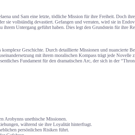
elaena und Sam eine letzte, tödliche Mission für ihre Freiheit. Doch i
 der sie vollständig devastiert. Gefangen und verraten, wird sie in En
 zu ihrem Untergang geführt haben. Dies legt den Grundstein für ihre 
s komplexe Geschichte. Durch detaillierte Missionen und nuancierte Bez
 Auseinandersetzung mit ihrem moralischen Kompass trägt jede Novelle z
esentliches Fundament für den dramatischen Arc, der sich in der “Throne
gen Arobynns unethische Missionen.
ehungen, während sie ihre Loyalität hinterfragt.
eblichen persönlichen Risiken führt.