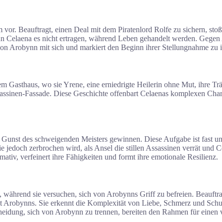
or. Beauftragt, einen Deal mit dem Piratenlord Rolfe zu sichern, stoß
ann Celaena es nicht ertragen, während Leben gehandelt werden. Gegen 
on Arobynn mit sich und markiert den Beginn ihrer Stellungnahme zu 
nem Gasthaus, wo sie Yrene, eine erniedrigte Heilerin ohne Mut, ihre Tr
sassinen-Fassade. Diese Geschichte offenbart Celaenas komplexen Chara
 Gunst des schweigenden Meisters gewinnen. Diese Aufgabe ist fast unm
die jedoch zerbrochen wird, als Ansel die stillen Assassinen verrät und
rmativ, verfeinert ihre Fähigkeiten und formt ihre emotionale Resilienz.
während sie versuchen, sich von Arobynns Griff zu befreien. Beauftrag
cht Arobynns. Sie erkennt die Komplexität von Liebe, Schmerz und Sch
heidung, sich von Arobynn zu trennen, bereiten den Rahmen für einen v