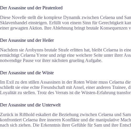
Der Assassine und der Piratenlord
Diese Novelle stellt die komplexe Dynamik zwischen Celaena und Sam v
Sklavenhandel einsteigen. Erfüllt von einem Sinn für Gerechtigkeit k
einer gewagten Aktion. Ihre Ablehnung bringt brutale Konsequenzen v
Der Assassine und der Heiler
Nachdem sie Arobynns brutale Strafe erlitten hat, bleibt Celaena in ei
ermächtigt Celaena Yrene und zeigt eine weichere Seite unter ihrer As
notwendige Pause vor ihrer nächsten grueling Aufgabe.
Der Assassine und die Wüste
Im Exil zu den stillen Assassinen in der Roten Wüste muss Celaena die
schließt sie eine echte Freundschaft mit Ansel, einer anderen Trainee, 
Loyalität zu stellen. Trotz des Verrats ist die Wüsten-Erfahrung transfo
Der Assassine und die Unterwelt
Zurück in Rifthold eskaliert die Beziehung zwischen Celaena und Sam, 
konfrontiert Celaena ihre inneren Konflikte und die manipulative Ma
nach sich ziehen. Die Erkenntnis ihrer Gefühle für Sam und ihre Entsc