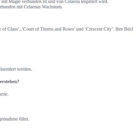
e mit Magie verbunden ist und von Celaena inspiriert wird.
erbunden mit Celaenas Wachstum.
ne of Glass’, ‘Court of Thorns and Roses’ und ‘Crescent City’. Ihre Büc
räsentiert werden.
verstehen?
erie.
gennahme führt.