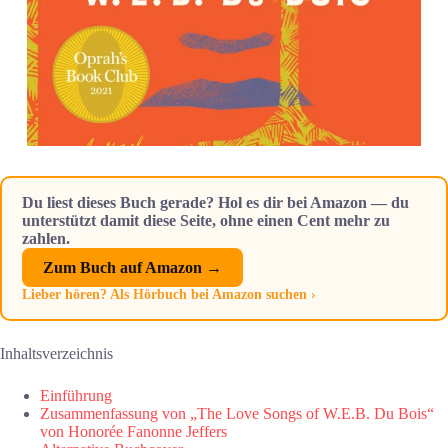
Du liest dieses Buch gerade? Hol es dir bei Amazon — du
unterstützt damit diese Seite, ohne einen Cent mehr zu
zahlen.
Zum Buch auf Amazon →
Lieber hören? Als Hörbuch bei Amazon suchen ›
Inhaltsverzeichnis
Einführung
Zusammenfassung von „The Love Songs of W.E.B. Du Bois“
von Honorée Fanonne Jeffers