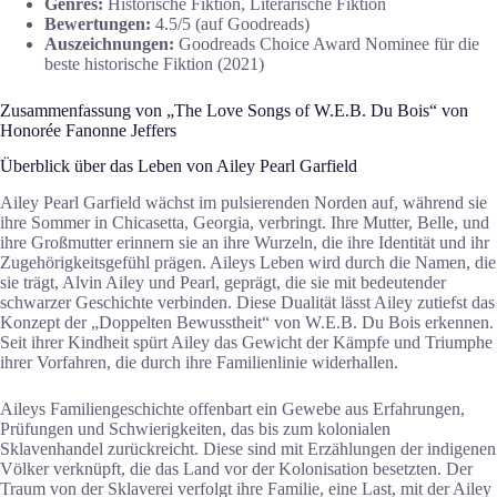
Genres:
Historische Fiktion, Literarische Fiktion
Bewertungen:
4.5/5 (auf Goodreads)
Auszeichnungen:
Goodreads Choice Award Nominee für die
beste historische Fiktion (2021)
Zusammenfassung von „The Love Songs of W.E.B. Du Bois“ von
Honorée Fanonne Jeffers
Überblick über das Leben von Ailey Pearl Garfield
Ailey Pearl Garfield wächst im pulsierenden Norden auf, während sie
ihre Sommer in Chicasetta, Georgia, verbringt. Ihre Mutter, Belle, und
ihre Großmutter erinnern sie an ihre Wurzeln, die ihre Identität und ihr
Zugehörigkeitsgefühl prägen. Aileys Leben wird durch die Namen, die
sie trägt, Alvin Ailey und Pearl, geprägt, die sie mit bedeutender
schwarzer Geschichte verbinden. Diese Dualität lässt Ailey zutiefst das
Konzept der „Doppelten Bewusstheit“ von W.E.B. Du Bois erkennen.
Seit ihrer Kindheit spürt Ailey das Gewicht der Kämpfe und Triumphe
ihrer Vorfahren, die durch ihre Familienlinie widerhallen.
Aileys Familiengeschichte offenbart ein Gewebe aus Erfahrungen,
Prüfungen und Schwierigkeiten, das bis zum kolonialen
Sklavenhandel zurückreicht. Diese sind mit Erzählungen der indigenen
Völker verknüpft, die das Land vor der Kolonisation besetzten. Der
Traum von der Sklaverei verfolgt ihre Familie, eine Last, mit der Ailey