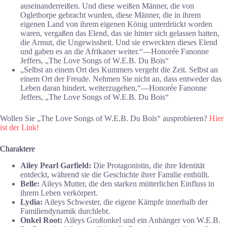
auseinanderreißen. Und diese weißen Männer, die von
Oglethorpe gebracht wurden, diese Männer, die in ihrem
eigenen Land von ihrem eigenen König unterdrückt worden
waren, vergaßen das Elend, das sie hinter sich gelassen hatten,
die Armut, die Ungewissheit. Und sie erweckten dieses Elend
und gaben es an die Afrikaner weiter.“―Honorée Fanonne
Jeffers, „The Love Songs of W.E.B. Du Bois“
„Selbst an einem Ort des Kummers vergeht die Zeit. Selbst an
einem Ort der Freude. Nehmen Sie nicht an, dass entweder das
Leben daran hindert, weiterzugehen,“―Honorée Fanonne
Jeffers, „The Love Songs of W.E.B. Du Bois“
Wollen Sie „The Love Songs of W.E.B. Du Bois“ ausprobieren?
Hier
ist der Link!
Charaktere
Ailey Pearl Garfield:
Die Protagonistin, die ihre Identität
entdeckt, während sie die Geschichte ihrer Familie enthüllt.
Belle:
Aileys Mutter, die den starken mütterlichen Einfluss in
ihrem Leben verkörpert.
Lydia:
Aileys Schwester, die eigene Kämpfe innerhalb der
Familiendynamik durchlebt.
Onkel Root:
Aileys Großonkel und ein Anhänger von W.E.B.