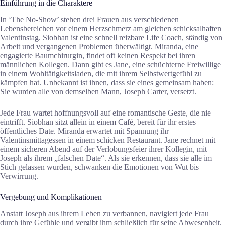
Einführung in die Charaktere
In ‘The No-Show’ stehen drei Frauen aus verschiedenen
Lebensbereichen vor einem Herzschmerz am gleichen schicksalhaften
Valentinstag. Siobhan ist eine schnell reizbare Life Coach, ständig von
Arbeit und vergangenen Problemen überwältigt. Miranda, eine
engagierte Baumchirurgin, findet oft keinen Respekt bei ihren
männlichen Kollegen. Dann gibt es Jane, eine schüchterne Freiwillige
in einem Wohltätigkeitsladen, die mit ihrem Selbstwertgefühl zu
kämpfen hat. Unbekannt ist ihnen, dass sie eines gemeinsam haben:
Sie wurden alle von demselben Mann, Joseph Carter, versetzt.
Jede Frau wartet hoffnungsvoll auf eine romantische Geste, die nie
eintrifft. Siobhan sitzt allein in einem Café, bereit für ihr erstes
öffentliches Date. Miranda erwartet mit Spannung ihr
Valentinsmittagessen in einem schicken Restaurant. Jane rechnet mit
einem sicheren Abend auf der Verlobungsfeier ihrer Kollegin, mit
Joseph als ihrem „falschen Date“. Als sie erkennen, dass sie alle im
Stich gelassen wurden, schwanken die Emotionen von Wut bis
Verwirrung.
Vergebung und Komplikationen
Anstatt Joseph aus ihrem Leben zu verbannen, navigiert jede Frau
durch ihre Gefühle und vergibt ihm schließlich für seine Abwesenheit.