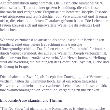
Achterbahnfahrten mitgenommen. Die Geschichte nimmt bei 90 %
einen scharfen Turn mit einer großen Enthüllung, die viele Leser
überrascht und vergangene Ereignisse neu bewertet. Josephs Fassade
wird abgezogen und legt Schichten von Verwundbarkeit und Trauma
offen, die seinen komplexen Charakter geformt haben. Die Leben der
Frauen kreuzen sich auf unerwartete Weise, die ihr geteiltes Leid
beleuchtet.
Während es zunächst so aussieht, als hätte Joseph nur Beziehungen
jongliert, zeigt eine tiefere Betrachtung eine tragische
Hintergrundgeschichte. Das Leben einer der Frauen wird für immer
durch Verlust verändert, der auf eine Weise mit Joseph verbunden ist,
die keine von ihnen zunächst versteht. Von Herzschmerz zu Heilung
stellt die Wendung die Meinungen der Leser über Loyalität, Liebe und
Erlösung in Frage.
Die anhaltenden Zweifel, ob Joseph ihre Zuneigung oder Verurteilung
verdient, halten die Spannung hoch. Es ist ein schön tragisches
Entwirren von miteinander verwobenen Leben, das die Leser einlädt,
ihre Wahrnehmungen von Verrat und Vergebung zu überdenken.
Emotionale Auswirkungen und Themen
‘The No-Show’ ist nicht nur eine Romanze; es ist eine eindringliche