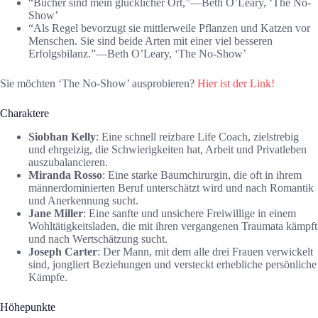
“Bücher sind mein glücklicher Ort,”―Beth O’Leary, ‘The No-
Show’
“Als Regel bevorzugt sie mittlerweile Pflanzen und Katzen vor
Menschen. Sie sind beide Arten mit einer viel besseren
Erfolgsbilanz.”―Beth O’Leary, ‘The No-Show’
Sie möchten ‘The No-Show’ ausprobieren?
Hier ist der Link!
Charaktere
Siobhan Kelly
: Eine schnell reizbare Life Coach, zielstrebig
und ehrgeizig, die Schwierigkeiten hat, Arbeit und Privatleben
auszubalancieren.
Miranda Rosso
: Eine starke Baumchirurgin, die oft in ihrem
männerdominierten Beruf unterschätzt wird und nach Romantik
und Anerkennung sucht.
Jane Miller
: Eine sanfte und unsichere Freiwillige in einem
Wohltätigkeitsladen, die mit ihren vergangenen Traumata kämpft
und nach Wertschätzung sucht.
Joseph Carter
: Der Mann, mit dem alle drei Frauen verwickelt
sind, jongliert Beziehungen und versteckt erhebliche persönliche
Kämpfe.
Höhepunkte