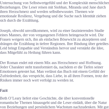
Untersuchung von Selbstwertgefühl und der Komplexität menschlicher
Beziehungen. Die Leser reisen mit Siobhan, Miranda und Jane durch
ihren Herzschmerz und werden selbstbewusster. Themen wie
emotionale Resilienz, Vergebung und die Suche nach Identität ziehen
sich durch die Erzählung.
Joseph, obwohl unvollkommen, wird zu einer faszinierenden Studie
eines Mannes, der von vergangenen Fehlern heimgesucht wird. Die
Frauen weigern sich, ihn als einfachen Bösewicht zu akzeptieren und
drängen die Erzählung in tiefere Regionen. Ihre Bindung über geteiltes
Leid bringt Empathie und Verständnis hervor und verstärkt die Idee,
dass Mitgefühl zu Heilung führen kann.
Der Roman endet mit einem Mix aus Herzschmerz und Hoffnung.
Jeder Charakter steht transformiert da, nachdem er die Tiefen seiner
Emotionen getestet hat. Man verlässt das Buch mit einem Gefühl der
Zufriedenheit, das verspricht, dass Liebe, in all ihren Formen, trotz der
Risiken immer noch wert verfolgt zu werden ist.
Fazit
Beth O’Leary liefert eine Geschichte, die über konventionelle
romantische Themen hinausgeht und die Leser einlädt, über die Natur
von Beziehungen und persönlichem Wachstum nachzudenken. Mit gut