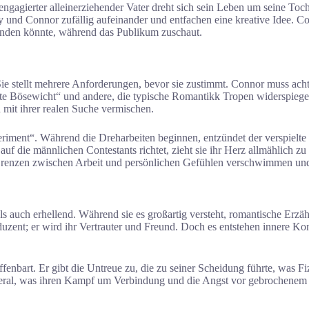
gagierter alleinerziehender Vater dreht sich sein Leben um seine Tochte
zy und Connor zufällig aufeinander und entfachen eine kreative Idee. C
finden könnte, während das Publikum zuschaut.
 Sie stellt mehrere Anforderungen, bevor sie zustimmt. Connor muss ac
te Bösewicht“ und andere, die typische Romantikk Tropen widerspiegeln
 mit ihrer realen Suche vermischen.
iment“. Während die Dreharbeiten beginnen, entzündet der verspielte
auf die männlichen Contestants richtet, zieht sie ihr Herz allmählich 
 Grenzen zwischen Arbeit und persönlichen Gefühlen verschwimmen und 
 auch erhellend. Während sie es großartig versteht, romantische Erzähl
zent; er wird ihr Vertrauter und Freund. Doch es entstehen innere Konf
fenbart. Er gibt die Untreue zu, die zu seiner Scheidung führte, was Fi
zeral, was ihren Kampf um Verbindung und die Angst vor gebrochenem 