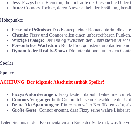
Jess
: Fizzys beste Freundin, die im Laufe der Geschichte Unters
Juno
: Connors Tochter, deren Anwesenheit der Erzählung herzlic
Höhepunkte
Fesselnde Prämisse:
Das Konzept einer Romanautorin, die an ei
Chemie:
Fizzy und Connor teilen einen unbestreitbaren Funken, d
Witzige Dialoge:
Der Dialog zwischen den Charakteren ist schar
Persönliches Wachstum:
Beide Protagonisten durchlaufen ein
Dynamik der Reality-Show:
Die Interaktionen unter den Cont
Spoiler
Spoiler:
ACHTUNG: Der folgende Abschnitt enthält Spoiler!
Fizzys Anforderungen:
Fizzy besteht darauf, Teilnehmer zu re
Connors Vergangenheit:
Connor teilt seine Geschichte der Un
Dritte Akt Spannungen:
Ein romantischer Konflikt entsteht, a
Große Geste:
Connor erkennt, dass Fizzy seine wahre Liebe ist, 
Teilen Sie uns in den Kommentaren am Ende der Seite mit, was Sie v