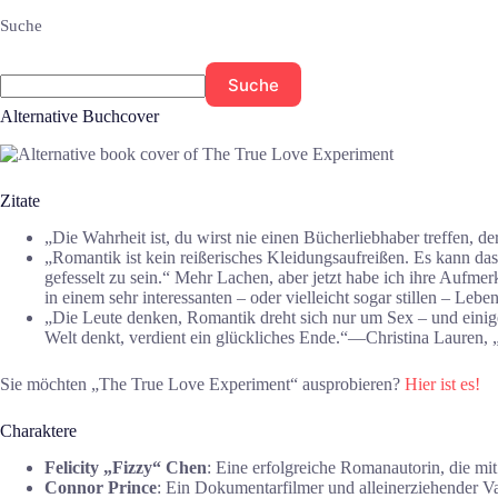
Suche
Suche
Alternative Buchcover
Zitate
„Die Wahrheit ist, du wirst nie einen Bücherliebhaber treffen, 
„Romantik ist kein reißerisches Kleidungsaufreißen. Es kann das 
gefesselt zu sein.“ Mehr Lachen, aber jetzt habe ich ihre Aufme
in einem sehr interessanten – oder vielleicht sogar stillen – L
„Die Leute denken, Romantik dreht sich nur um Sex – und einige
Welt denkt, verdient ein glückliches Ende.“―Christina Lauren
Sie möchten „The True Love Experiment“ ausprobieren?
Hier ist es!
Charaktere
Felicity „Fizzy“ Chen
: Eine erfolgreiche Romanautorin, die mi
Connor Prince
: Ein Dokumentarfilmer und alleinerziehender Va