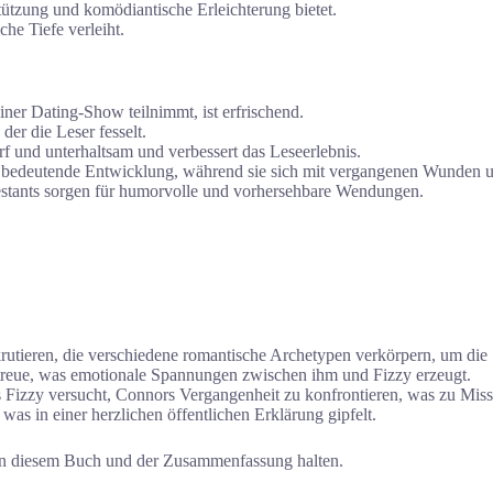
tützung und komödiantische Erleichterung bietet.
he Tiefe verleiht.
ner Dating-Show teilnimmt, ist erfrischend.
er die Leser fesselt.
f und unterhaltsam und verbessert das Leseerlebnis.
e bedeutende Entwicklung, während sie sich mit vergangenen Wunden 
estants sorgen für humorvolle und vorhersehbare Wendungen.
krutieren, die verschiedene romantische Archetypen verkörpern, um die
treue, was emotionale Spannungen zwischen ihm und Fizzy erzeugt.
ls Fizzy versucht, Connors Vergangenheit zu konfrontieren, was zu Miss
was in einer herzlichen öffentlichen Erklärung gipfelt.
on diesem Buch und der Zusammenfassung halten.