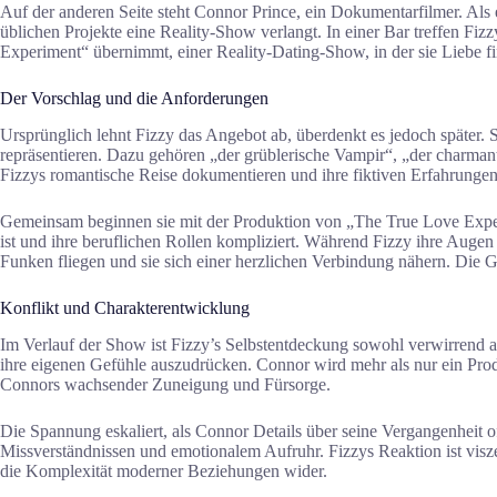
Auf der anderen Seite steht Connor Prince, ein Dokumentarfilmer. Als en
üblichen Projekte eine Reality-Show verlangt. In einer Bar treffen Fiz
Experiment“ übernimmt, einer Reality-Dating-Show, in der sie Liebe 
Der Vorschlag und die Anforderungen
Ursprünglich lehnt Fizzy das Angebot ab, überdenkt es jedoch später.
repräsentieren. Dazu gehören „der grüblerische Vampir“, „der charman
Fizzys romantische Reise dokumentieren und ihre fiktiven Erfahrungen
Gemeinsam beginnen sie mit der Produktion von „The True Love Exper
ist und ihre beruflichen Rollen kompliziert. Während Fizzy ihre Augen 
Funken fliegen und sie sich einer herzlichen Verbindung nähern. Die
Konflikt und Charakterentwicklung
Im Verlauf der Show ist Fizzy’s Selbstentdeckung sowohl verwirrend als
ihre eigenen Gefühle auszudrücken. Connor wird mehr als nur ein Produ
Connors wachsender Zuneigung und Fürsorge.
Die Spannung eskaliert, als Connor Details über seine Vergangenheit of
Missverständnissen und emotionalem Aufruhr. Fizzys Reaktion ist vis
die Komplexität moderner Beziehungen wider.