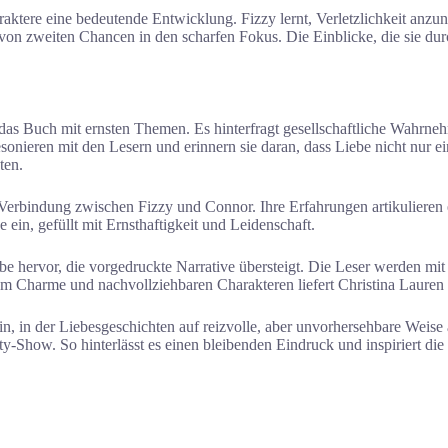
aktere eine bedeutende Entwicklung. Fizzy lernt, Verletzlichkeit anzu
n zweiten Chancen in den scharfen Fokus. Die Einblicke, die sie dur
das Buch mit ernsten Themen. Es hinterfragt gesellschaftliche Wahrn
onieren mit den Lesern und erinnern sie daran, dass Liebe nicht nur ei
ten.
 Verbindung zwischen Fizzy und Connor. Ihre Erfahrungen artikulieren
in, gefüllt mit Ernsthaftigkeit und Leidenschaft.
 hervor, die vorgedruckte Narrative übersteigt. Die Leser werden mit
em Charme und nachvollziehbaren Charakteren liefert Christina Lauren e
n, in der Liebesgeschichten auf reizvolle, aber unvorhersehbare Weise 
-Show. So hinterlässt es einen bleibenden Eindruck und inspiriert die 