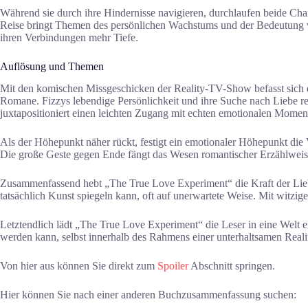
Während sie durch ihre Hindernisse navigieren, durchlaufen beide Char
Reise bringt Themen des persönlichen Wachstums und der Bedeutung vo
ihren Verbindungen mehr Tiefe.
Auflösung und Themen
Mit den komischen Missgeschicken der Reality-TV-Show befasst sich 
Romane. Fizzys lebendige Persönlichkeit und ihre Suche nach Liebe res
juxtapositioniert einen leichten Zugang mit echten emotionalen Momen
Als der Höhepunkt näher rückt, festigt ein emotionaler Höhepunkt die
Die große Geste gegen Ende fängt das Wesen romantischer Erzählweise e
Zusammenfassend hebt „The True Love Experiment“ die Kraft der Liebe
tatsächlich Kunst spiegeln kann, oft auf unerwartete Weise. Mit witzig
Letztendlich lädt „The True Love Experiment“ die Leser in eine Welt ei
werden kann, selbst innerhalb des Rahmens einer unterhaltsamen Reality
Von hier aus können Sie direkt zum
Spoiler
Abschnitt springen.
Hier können Sie nach einer anderen Buchzusammenfassung suchen: