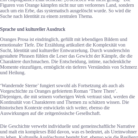
Figuren von Orange kämpfen nicht nur um verlorenes Land, sondern
auch um ein Erbe, das systematisch ausgelöscht wurde. So wird die
Suche nach Identität zu einem zentralen Thema.
Sprache und kultureller Ausdruck
Oranges Prosa ist eindringlich, gefüllt mit lebendigen Bildern und
emotionaler Tiefe. Die Erzählung artikuliert die Komplexität von
Sucht, Identität und kultureller Entwurzelung. Durch wunderschön
gestaltete Phrasen fühlen die Leser das Gewicht der Kämpfe, die die
Charaktere durchmachen. Die Entscheidung, intime, nachdenkliche
Momente einzufügen, ermöglicht ein tieferes Verständnis von Schmerz
und Heilung.
‘Wandernde Sterne’ fungiert sowohl als Fortsetzung als auch als
Vorgeschichte zu Oranges gefeiertem Roman ‘There There’.
Diejenigen, die mit seinem vorherigen Werk vertraut sind, werden die
Kontinuität von Charakteren und Themen zu schätzen wissen. Die
historischen Kontexte entwickeln sich weiter, ebenso die
Auswirkungen auf die zeitgenössische Gesellschaft.
Die Geschichte verwebt individuelle und gemeinschaftliche Narrative
und malt ein komplexes Bild davon, was es bedeutet, als Ureinwohner
zu leben. Kulturelle Auslöschung besteht fort, ebenso wie die Resilienz