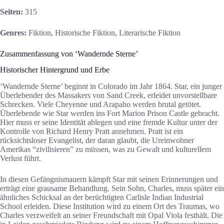
Seiten:
315
Genres:
Fiktion, Historische Fiktion, Literarische Fiktion
Zusammenfassung von ‘Wandernde Sterne’
Historischer Hintergrund und Erbe
‘Wandernde Sterne’ beginnt in Colorado im Jahr 1864. Star, ein junger
Überlebender des Massakers von Sand Creek, erleidet unvorstellbare
Schrecken. Viele Cheyenne und Arapaho werden brutal getötet.
Überlebende wie Star werden ins Fort Marion Prison Castle gebracht.
Hier muss er seine Identität ablegen und eine fremde Kultur unter der
Kontrolle von Richard Henry Pratt annehmen. Pratt ist ein
rücksichtsloser Evangelist, der daran glaubt, die Ureinwohner
Amerikas “zivilisieren” zu müssen, was zu Gewalt und kulturellem
Verlust führt.
In diesen Gefängnismauern kämpft Star mit seinen Erinnerungen und
erträgt eine grausame Behandlung. Sein Sohn, Charles, muss später ein
ähnliches Schicksal an der berüchtigten Carlisle Indian Industrial
School erleiden. Diese Institution wird zu einem Ort des Traumas, wo
Charles verzweifelt an seiner Freundschaft mit Opal Viola festhält. Die