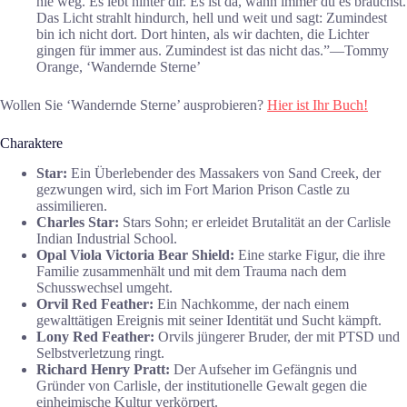
nie weg. Es lebt hinter dir. Es ist da, wann immer du es brauchst.
Das Licht strahlt hindurch, hell und weit und sagt: Zumindest
bin ich nicht dort. Dort hinten, als wir dachten, die Lichter
gingen für immer aus. Zumindest ist das nicht das.”―Tommy
Orange, ‘Wandernde Sterne’
Wollen Sie ‘Wandernde Sterne’ ausprobieren?
Hier ist Ihr Buch!
Charaktere
Star:
Ein Überlebender des Massakers von Sand Creek, der
gezwungen wird, sich im Fort Marion Prison Castle zu
assimilieren.
Charles Star:
Stars Sohn; er erleidet Brutalität an der Carlisle
Indian Industrial School.
Opal Viola Victoria Bear Shield:
Eine starke Figur, die ihre
Familie zusammenhält und mit dem Trauma nach dem
Schusswechsel umgeht.
Orvil Red Feather:
Ein Nachkomme, der nach einem
gewalttätigen Ereignis mit seiner Identität und Sucht kämpft.
Lony Red Feather:
Orvils jüngerer Bruder, der mit PTSD und
Selbstverletzung ringt.
Richard Henry Pratt:
Der Aufseher im Gefängnis und
Gründer von Carlisle, der institutionelle Gewalt gegen die
einheimische Kultur verkörpert.