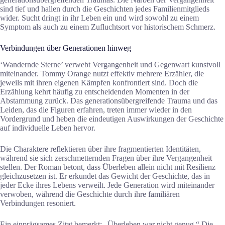
sind tief und hallen durch die Geschichten jedes Familienmitglieds
wider. Sucht dringt in ihr Leben ein und wird sowohl zu einem
Symptom als auch zu einem Zufluchtsort vor historischem Schmerz.
Verbindungen über Generationen hinweg
‘Wandernde Sterne’ verwebt Vergangenheit und Gegenwart kunstvoll
miteinander. Tommy Orange nutzt effektiv mehrere Erzähler, die
jeweils mit ihren eigenen Kämpfen konfrontiert sind. Doch die
Erzählung kehrt häufig zu entscheidenden Momenten in der
Abstammung zurück. Das generationsübergreifende Trauma und das
Leiden, das die Figuren erfahren, treten immer wieder in den
Vordergrund und heben die eindeutigen Auswirkungen der Geschichte
auf individuelle Leben hervor.
Die Charaktere reflektieren über ihre fragmentierten Identitäten,
während sie sich zerschmetternden Fragen über ihre Vergangenheit
stellen. Der Roman betont, dass Überleben allein nicht mit Resilienz
gleichzusetzen ist. Er erkundet das Gewicht der Geschichte, das in
jeder Ecke ihres Lebens verweilt. Jede Generation wird miteinander
verwoben, während die Geschichte durch ihre familiären
Verbindungen resoniert.
Ein einprägsames Zitat bemerkt: „Überleben war nicht genug.“ Die