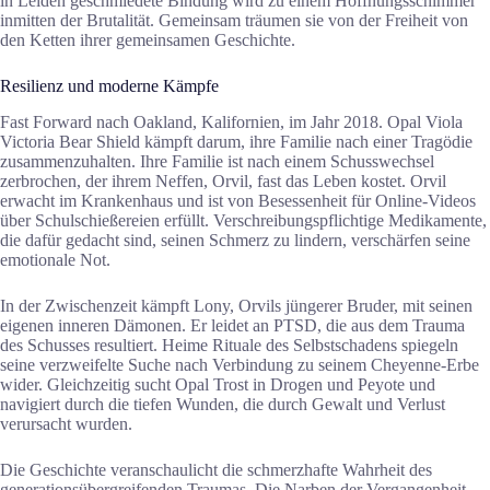
in Leiden geschmiedete Bindung wird zu einem Hoffnungsschimmer
inmitten der Brutalität. Gemeinsam träumen sie von der Freiheit von
den Ketten ihrer gemeinsamen Geschichte.
Resilienz und moderne Kämpfe
Fast Forward nach Oakland, Kalifornien, im Jahr 2018. Opal Viola
Victoria Bear Shield kämpft darum, ihre Familie nach einer Tragödie
zusammenzuhalten. Ihre Familie ist nach einem Schusswechsel
zerbrochen, der ihrem Neffen, Orvil, fast das Leben kostet. Orvil
erwacht im Krankenhaus und ist von Besessenheit für Online-Videos
über Schulschießereien erfüllt. Verschreibungspflichtige Medikamente,
die dafür gedacht sind, seinen Schmerz zu lindern, verschärfen seine
emotionale Not.
In der Zwischenzeit kämpft Lony, Orvils jüngerer Bruder, mit seinen
eigenen inneren Dämonen. Er leidet an PTSD, die aus dem Trauma
des Schusses resultiert. Heime Rituale des Selbstschadens spiegeln
seine verzweifelte Suche nach Verbindung zu seinem Cheyenne-Erbe
wider. Gleichzeitig sucht Opal Trost in Drogen und Peyote und
navigiert durch die tiefen Wunden, die durch Gewalt und Verlust
verursacht wurden.
Die Geschichte veranschaulicht die schmerzhafte Wahrheit des
generationsübergreifenden Traumas. Die Narben der Vergangenheit