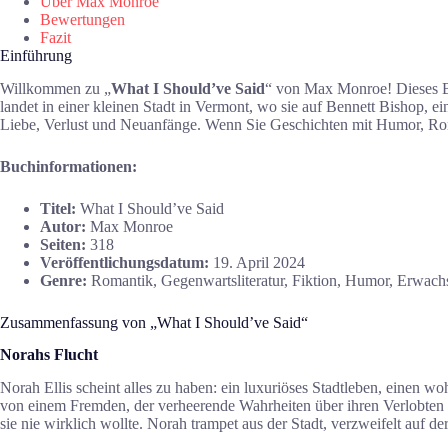
Über Max Monroe
Bewertungen
Fazit
Einführung
Willkommen zu „
What I Should’ve Said
“ von Max Monroe! Dieses Bu
landet in einer kleinen Stadt in Vermont, wo sie auf Bennett Bishop, 
Liebe, Verlust und Neuanfänge. Wenn Sie Geschichten mit Humor, Roma
Buchinformationen:
Titel:
What I Should’ve Said
Autor:
Max Monroe
Seiten:
318
Veröffentlichungsdatum:
19. April 2024
Genre:
Romantik, Gegenwartsliteratur, Fiktion, Humor, Erwach
Zusammenfassung von „What I Should’ve Said“
Norahs Flucht
Norah Ellis scheint alles zu haben: ein luxuriöses Stadtleben, einen w
von einem Fremden, der verheerende Wahrheiten über ihren Verlobten ent
sie nie wirklich wollte. Norah trampet aus der Stadt, verzweifelt auf 