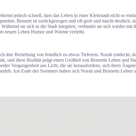
ennt jedoch schnell, dass das Leben in einer Kleinstadt nicht so einfach
enehm. Bennett ist zurückgezogen und oft grob und macht deutlich, dass 
hrend sie sich in die Stadt integriert, verbindet sie sich wieder mit 
hrem neuen Leben Humor und Wärme verleiht.
ich ihre Beziehung von feindlich zu etwas Tieferem. Norah entdeckt, d
k, und diese Realität prägt einen Großteil von Bennetts Leben und Han
r Vergangenheit ans Licht, die sie herausfordern, sich ihren Ängsten u
rwandelt. Am Ende des Sommers haben sich Norah und Bennetts Leben un