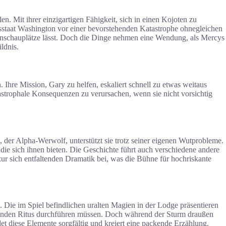
 Mit ihrer einzigartigen Fähigkeit, sich in einen Kojoten zu
sstaat Washington vor einer bevorstehenden Katastrophe ohnegleichen
enschauplätze lässt. Doch die Dinge nehmen eine Wendung, als Mercys
ldnis.
re Mission, Gary zu helfen, eskaliert schnell zu etwas weitaus
strophale Konsequenzen zu verursachen, wenn sie nicht vorsichtig
 der Alpha-Werwolf, unterstützt sie trotz seiner eigenen Wutprobleme.
ie sich ihnen bieten. Die Geschichte führt auch verschiedene andere
ur sich entfaltenden Dramatik bei, was die Bühne für hochriskante
 Die im Spiel befindlichen uralten Magien in der Lodge präsentieren
denden Ritus durchführen müssen. Doch während der Sturm draußen
 diese Elemente sorgfältig und kreiert eine packende Erzählung.