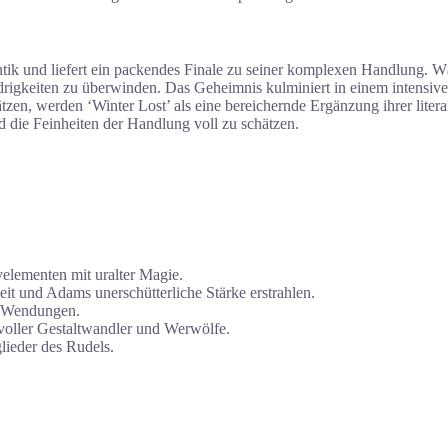
antik und liefert ein packendes Finale zu seiner komplexen Handlung
igkeiten zu überwinden. Das Geheimnis kulminiert in einem intensiven
ätzen, werden ‘Winter Lost’ als eine bereichernde Ergänzung ihrer lit
d die Feinheiten der Handlung voll zu schätzen.
elementen mit uralter Magie.
 und Adams unerschütterliche Stärke erstrahlen.
r Wendungen.
voller Gestaltwandler und Werwölfe.
lieder des Rudels.