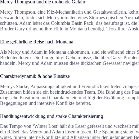
Mercy Thompson und die drohende Gefahr
Mercy Thompson, eine Kfz-Mechanikerin und Gestaltwandlerin, kehrt zu
verwandeln, findet sich Mercy inmitten eines Sturmes epischen Ausma
schützen. Adam leitet das Columbia Basin Pack, das beauftragt ist, 
Bruder Gary dringend ihre Hilfe in Montana benötigt. Trotz ihrer Absich
Eine gefährliche Reise nach Montana
Als Mercy und Adam in Montana ankommen, sind sie während eines Stur
Bedeutenderem. Die Lodge birgt Geheimnisse, die über Garys Problem 
handeln. Mercy und Adam müssen diese tückischen Gewässer navigieren
Charakterdynamik & hohe Einsätze
Mercys Stärke, Anpassungsfähigkeit und Freundlichkeit treten zutage,
Zusammen bilden sie ein beeindruckendes Team. Die Bindung des Paares 
magische Kreaturen und Charaktere ein und fügt der Erzählung komplexe
Begegnungen und intensive Konflikte bereitet.
Handlungsentwicklung und starke Charakterisierung
Das Tempo von ‘Winter Lost’ hält die Leser gefesselt und wechselt müh
ein Rätsel, das Mercy und Adam lösen müssen. Die Spannung steigt, 
wütet, führen interne Konflikte und Allianzen unter den gefangenen B