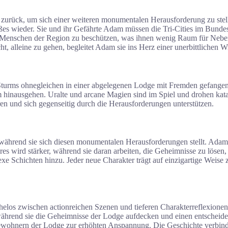
rück, um sich einer weiteren monumentalen Herausforderung zu stellen.
ßes wieder. Sie und ihr Gefährte Adam müssen die Tri-Cities im Bunde
die Menschen der Region zu beschützen, was ihnen wenig Raum für Neb
t, alleine zu gehen, begleitet Adam sie ins Herz einer unerbittlichen Wi
ms ohnegleichen in einer abgelegenen Lodge mit Fremden gefangen. Ih
hinausgehen. Uralte und arcane Magien sind im Spiel und drohen kata
 und sich gegenseitig durch die Herausforderungen unterstützen.
 während sie sich diesen monumentalen Herausforderungen stellt. Adam,
wird stärker, während sie daran arbeiten, die Geheimnisse zu lösen, d
 Schichten hinzu. Jeder neue Charakter trägt auf einzigartige Weise z
elos zwischen actionreichen Szenen und tieferen Charakterreflexionen.
während sie die Geheimnisse der Lodge aufdecken und einen entschei
ewohnern der Lodge zur erhöhten Anspannung. Die Geschichte verbindet