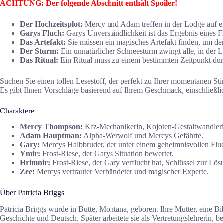
ACHTUNG: Der folgende Abschnitt enthält Spoiler!
Der Hochzeitsplot:
Mercy und Adam treffen in der Lodge auf ei
Garys Fluch:
Garys Unverständlichkeit ist das Ergebnis eines F
Das Artefakt:
Sie müssen ein magisches Artefakt finden, um de
Der Sturm:
Ein unnatürlicher Schneesturm zwingt alle, in der L
Das Ritual:
Ein Ritual muss zu einem bestimmten Zeitpunkt dur
Suchen Sie einen tollen Lesestoff, der perfekt zu Ihrer momentanen S
Es gibt Ihnen Vorschläge basierend auf Ihrem Geschmack, einschließli
Charaktere
Mercy Thompson:
Kfz-Mechanikerin, Kojoten-Gestaltwandlerin
Adam Hauptman:
Alpha-Werwolf und Mercys Gefährte.
Gary:
Mercys Halbbruder, der unter einem geheimnisvollen Fluc
Ymir:
Frost-Riese, der Garys Situation bewertet.
Hrimnir:
Frost-Riese, der Gary verflucht hat, Schlüssel zur Lös
Zee:
Mercys vertrauter Verbündeter und magischer Experte.
Über Patricia Briggs
Patricia Briggs wurde in Butte, Montana, geboren. Ihre Mutter, eine Bi
Geschichte und Deutsch. Später arbeitete sie als Vertretungslehrerin, be