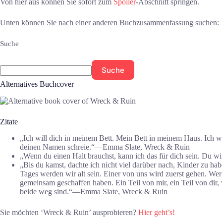
Von hier aus können Sie sofort zum
Spoiler
-Abschnitt springen.
Unten können Sie nach einer anderen Buchzusammenfassung suchen:
Suche
Suche
Alternatives Buchcover
Zitate
„Ich will dich in meinem Bett. Mein Bett in meinem Haus. Ich wi
deinen Namen schreie.“—Emma Slate, Wreck & Ruin
„Wenn du einen Halt brauchst, kann ich das für dich sein. Du w
„Bis du kamst, dachte ich nicht viel darüber nach, Kinder zu ha
Tages werden wir alt sein. Einer von uns wird zuerst gehen. We
gemeinsam geschaffen haben. Ein Teil von mir, ein Teil von dir
beide weg sind.“—Emma Slate, Wreck & Ruin
Sie möchten ‘Wreck & Ruin’ ausprobieren?
Hier geht’s!