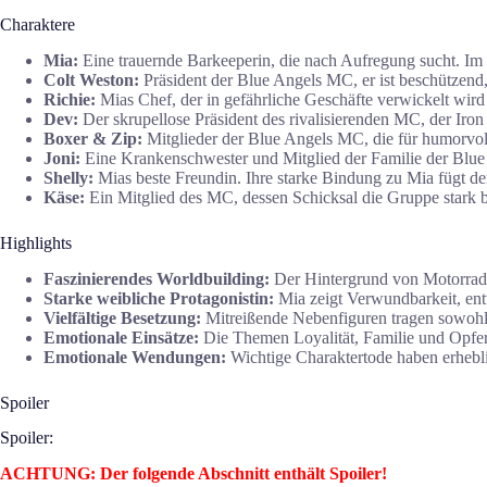
Charaktere
Mia:
Eine trauernde Barkeeperin, die nach Aufregung sucht. Im L
Colt Weston:
Präsident der Blue Angels MC, er ist beschützend, 
Richie:
Mias Chef, der in gefährliche Geschäfte verwickelt wird 
Dev:
Der skrupellose Präsident des rivalisierenden MC, der Iron
Boxer & Zip:
Mitglieder der Blue Angels MC, die für humorvol
Joni:
Eine Krankenschwester und Mitglied der Familie der Blue A
Shelly:
Mias beste Freundin. Ihre starke Bindung zu Mia fügt de
Käse:
Ein Mitglied des MC, dessen Schicksal die Gruppe stark b
Highlights
Faszinierendes Worldbuilding:
Der Hintergrund von Motorradc
Starke weibliche Protagonistin:
Mia zeigt Verwundbarkeit, entw
Vielfältige Besetzung:
Mitreißende Nebenfiguren tragen sowohl 
Emotionale Einsätze:
Die Themen Loyalität, Familie und Opfer
Emotionale Wendungen:
Wichtige Charaktertode haben erhebli
Spoiler
Spoiler:
ACHTUNG: Der folgende Abschnitt enthält Spoiler!