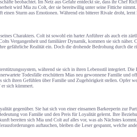
äfte beobachtet. Im Netz aus Gefahr entdeckt sie, dass ihr Chef Richi
it wird Mia zu Colt, der sie bereitwillig unter seine Fittiche nimmt. 
afft einen Sturm aus Emotionen. Während ein bitterer Rivale droht, lern
eines Charakters. Colt ist sowohl ein harter Anführer als auch ein zärtl
 Colts Vergangenheit und familiärer Dynamik, kommen sie sich näher. C
hre gefährliche Realität ein. Doch die drohende Bedrohung durch die ri
rstützungssystem, während sie sich in ihren Lebensstil integriert. Die 
t. Unerwartete Todesfälle erschüttern Mias neu gewonnene Familie und o
s sich ihren Gefühlen über Familie und Zugehörigkeit stellen. Opfer we
f er sich kümmert.
alität gegenüber. Sie hat sich von einer einsamen Barkeeperin zur Part
edeutung von Familie und den Preis für Loyalität gelernt. Ihre Bezieh
unft bereiten sich Mia und Colt auf alles vor, was als Nächstes kommt
usforderungen auftauchen, bleiben die Leser gespannt, welche andere