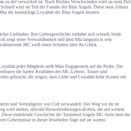
e zu tief verwickelt ist. Nach Richies Verschwinden wird sie zum Ziel
Schnell wird sie Teil der Familie der Blue Angels. Diese neue Allianz
t Mia die hartnäckige Loyalität der Blue Angels kennen.
icher Liebhaber. Ihre Liebesgeschichte entfaltet sich schnell, beide
olt zeigt seine Verwundbarkeit und lässt Mia langsam in sein
valisierende MC wirft einen Schatten über ihr Glück.
Loyalität jedes Mitglieds stellt Mias Engagement auf die Probe. Die
ffenbaren die harten Realitäten des MC-Lebens. Trauer und
rden gebracht, die zeigen, dass Liebe und Loyalität hohe Kosten mit
nerin und Verteidigerin von Colt verwandelt. Der Weg vor ihr ist
ung wird stärker, obwohl Herausforderungen drohen, die auf weitere
. Diese einleitende Geschichte der Tarnished Angels MC-Serie lässt die
n Geheimnisse in dieser fesselnden Sage auf sie warten.