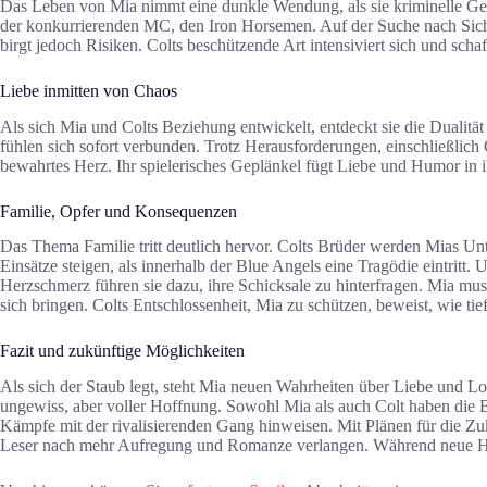
Das Leben von Mia nimmt eine dunkle Wendung, als sie kriminelle Gesch
der konkurrierenden MC, den Iron Horsemen. Auf der Suche nach Sicherhe
birgt jedoch Risiken. Colts beschützende Art intensiviert sich und sch
Liebe inmitten von Chaos
Als sich Mia und Colts Beziehung entwickelt, entdeckt sie die Dualität s
fühlen sich sofort verbunden. Trotz Herausforderungen, einschließlich
bewahrtes Herz. Ihr spielerisches Geplänkel fügt Liebe und Humor in i
Familie, Opfer und Konsequenzen
Das Thema Familie tritt deutlich hervor. Colts Brüder werden Mias Unte
Einsätze steigen, als innerhalb der Blue Angels eine Tragödie eintrit
Herzschmerz führen sie dazu, ihre Schicksale zu hinterfragen. Mia mus
sich bringen. Colts Entschlossenheit, Mia zu schützen, beweist, wie tie
Fazit und zukünftige Möglichkeiten
Als sich der Staub legt, steht Mia neuen Wahrheiten über Liebe und Loy
ungewiss, aber voller Hoffnung. Sowohl Mia als auch Colt haben die B
Kämpfe mit der rivalisierenden Gang hinweisen. Mit Plänen für die Zuk
Leser nach mehr Aufregung und Romanze verlangen. Während neue Hera