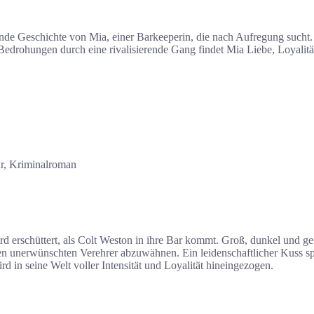
de Geschichte von Mia, einer Barkeeperin, die nach Aufregung sucht. Ih
drohungen durch eine rivalisierende Gang findet Mia Liebe, Loyalität u
r, Kriminalroman
rd erschüttert, als Colt Weston in ihre Bar kommt. Groß, dunkel und gefä
inen unerwünschten Verehrer abzuwähnen. Ein leidenschaftlicher Kuss sp
 in seine Welt voller Intensität und Loyalität hineingezogen.