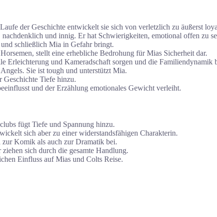
aufe der Geschichte entwickelt sie sich von verletzlich zu äußerst loy
nachdenklich und innig. Er hat Schwierigkeiten, emotional offen zu sei
und schließlich Mia in Gefahr bringt.
 Horsemen, stellt eine erhebliche Bedrohung für Mias Sicherheit dar.
le Erleichterung und Kameradschaft sorgen und die Familiendynamik b
ngels. Sie ist tough und unterstützt Mia.
r Geschichte Tiefe hinzu.
eeinflusst und der Erzählung emotionales Gewicht verleiht.
lubs fügt Tiefe und Spannung hinzu.
ickelt sich aber zu einer widerstandsfähigen Charakterin.
zur Komik als auch zur Dramatik bei.
 ziehen sich durch die gesamte Handlung.
chen Einfluss auf Mias und Colts Reise.