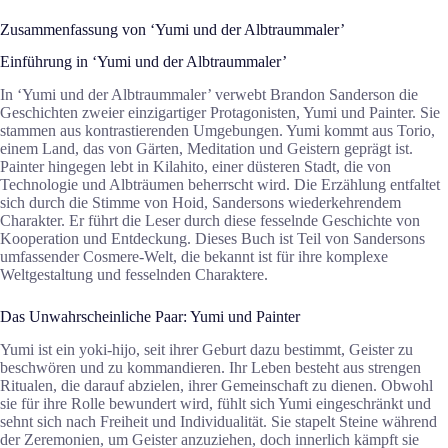
Zusammenfassung von ‘Yumi und der Albtraummaler’
Einführung in ‘Yumi und der Albtraummaler’
In ‘Yumi und der Albtraummaler’ verwebt Brandon Sanderson die
Geschichten zweier einzigartiger Protagonisten, Yumi und Painter. Sie
stammen aus kontrastierenden Umgebungen. Yumi kommt aus Torio,
einem Land, das von Gärten, Meditation und Geistern geprägt ist.
Painter hingegen lebt in Kilahito, einer düsteren Stadt, die von
Technologie und Albträumen beherrscht wird. Die Erzählung entfaltet
sich durch die Stimme von Hoid, Sandersons wiederkehrendem
Charakter. Er führt die Leser durch diese fesselnde Geschichte von
Kooperation und Entdeckung. Dieses Buch ist Teil von Sandersons
umfassender Cosmere-Welt, die bekannt ist für ihre komplexe
Weltgestaltung und fesselnden Charaktere.
Das Unwahrscheinliche Paar: Yumi und Painter
Yumi ist ein yoki-hijo, seit ihrer Geburt dazu bestimmt, Geister zu
beschwören und zu kommandieren. Ihr Leben besteht aus strengen
Ritualen, die darauf abzielen, ihrer Gemeinschaft zu dienen. Obwohl
sie für ihre Rolle bewundert wird, fühlt sich Yumi eingeschränkt und
sehnt sich nach Freiheit und Individualität. Sie stapelt Steine während
der Zeremonien, um Geister anzuziehen, doch innerlich kämpft sie