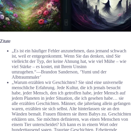
Zitate
„Es ist ein häufiger Fehler anzunehmen, dass jemand schwach
ist, weil er entgegenkommt. Wenn Sie das denken, sind Sie
vielleicht der Typ, der keine Ahnung hat, wie viel Mühe – wie
viel Stärke – es kostet, mit Ihrem Unsinn
umzugehen.“―Brandon Sanderson, ‘Yumi und der
Albtraummaler’
„Warum erzählen wir Geschichten? Sie sind eine universelle
menschliche Erfahrung. Jede Kultur, die ich jemals besucht
habe, jeder Mensch, den ich getroffen habe, jeder Mensch auf
jedem Planeten in jeder Situation, die ich gesehen habe… sie
alle erzählen Geschichten. Männer, die jahrelang allein gefangen
waren, erzählen sie sich selbst. Alte hinterlassen sie an den
Wänden bemalt. Frauen flüstern sie ihren Babys zu. Geschichten
erklären uns. Sie möchten definieren, was einen Menschen von
einem Tier unterscheidet? Ich kann es in einem Wort oder
hunderttausend sagen. Traurige Geschichten. Erheiternde