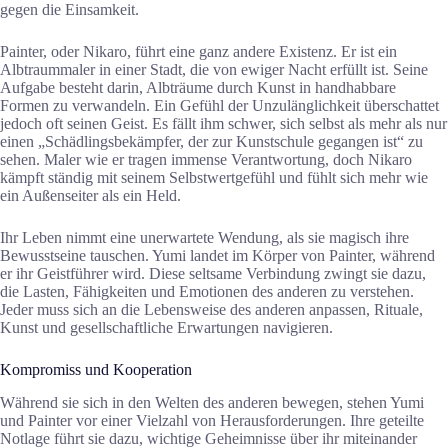
gegen die Einsamkeit.
Painter, oder Nikaro, führt eine ganz andere Existenz. Er ist ein
Albtraummaler in einer Stadt, die von ewiger Nacht erfüllt ist. Seine
Aufgabe besteht darin, Albträume durch Kunst in handhabbare
Formen zu verwandeln. Ein Gefühl der Unzulänglichkeit überschattet
jedoch oft seinen Geist. Es fällt ihm schwer, sich selbst als mehr als nur
einen „Schädlingsbekämpfer, der zur Kunstschule gegangen ist“ zu
sehen. Maler wie er tragen immense Verantwortung, doch Nikaro
kämpft ständig mit seinem Selbstwertgefühl und fühlt sich mehr wie
ein Außenseiter als ein Held.
Ihr Leben nimmt eine unerwartete Wendung, als sie magisch ihre
Bewusstseine tauschen. Yumi landet im Körper von Painter, während
er ihr Geistführer wird. Diese seltsame Verbindung zwingt sie dazu,
die Lasten, Fähigkeiten und Emotionen des anderen zu verstehen.
Jeder muss sich an die Lebensweise des anderen anpassen, Rituale,
Kunst und gesellschaftliche Erwartungen navigieren.
Kompromiss und Kooperation
Während sie sich in den Welten des anderen bewegen, stehen Yumi
und Painter vor einer Vielzahl von Herausforderungen. Ihre geteilte
Notlage führt sie dazu, wichtige Geheimnisse über ihr miteinander