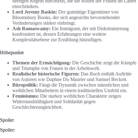
strengen Regeln durchsetzt, die die Rollen der Frauen im Laden
einschränken.
Lord Jeremy Baskin:
Der gutmütige Eigentümer von
Bloomsbury Books, der sich angesichts bevorstehender
Veränderungen stärker einbringt.
Ash Ramaswamy:
Ein Immigrant, der mit Diskriminierung
konfrontiert ist, dessen Erfahrungen eine weitere
Komplexitätsebene zur Erzählung hinzufügen.
Höhepunkte
Themen der Ermächtigung:
Die Geschichte zeigt die Kämpfe
und Triumphe von Frauen in der Arbeitswelt.
Realistische historische Figuren:
Das Buch enthält Auftritte
von Autoren wie Daphne Du Maurier und Samuel Beckett.
Büropolitik:
Fängt die Dynamik zwischen männlichen und
weiblichen Mitarbeitern in einem traditionellen Umfeld ein.
Feminismus:
Die starken weiblichen Charaktere zeigen
Widerstandsfähigkeit und Solidarität gegen
Geschlechterungleichheit.
Spoiler
Spoiler: