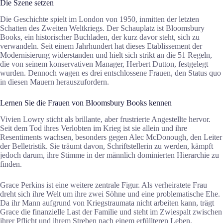
Die Szene setzen
Die Geschichte spielt im London von 1950, inmitten der letzten
Schatten des Zweiten Weltkriegs. Der Schauplatz ist Bloomsbury
Books, ein historischer Buchladen, der kurz davor steht, sich zu
verwandeln. Seit einem Jahrhundert hat dieses Etablissement der
Modernisierung widerstanden und hielt sich strikt an die 51 Regeln,
die von seinem konservativen Manager, Herbert Dutton, festgelegt
wurden. Dennoch wagen es drei entschlossene Frauen, den Status quo
in diesen Mauern herauszufordern.
Lernen Sie die Frauen von Bloomsbury Books kennen
Vivien Lowry sticht als brillante, aber frustrierte Angestellte hervor.
Seit dem Tod ihres Verlobten im Krieg ist sie allein und ihre
Resentiments wachsen, besonders gegen Alec McDonough, den Leiter
der Belletristik. Sie träumt davon, Schriftstellerin zu werden, kämpft
jedoch darum, ihre Stimme in der männlich dominierten Hierarchie zu
finden.
Grace Perkins ist eine weitere zentrale Figur. Als verheiratete Frau
dreht sich ihre Welt um ihre zwei Söhne und eine problematische Ehe.
Da ihr Mann aufgrund von Kriegstraumata nicht arbeiten kann, trägt
Grace die finanzielle Last der Familie und steht im Zwiespalt zwischen
ihrer Pflicht und ihrem Streben nach einem erfüllteren Leben.