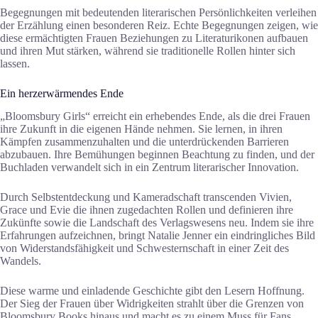
Begegnungen mit bedeutenden literarischen Persönlichkeiten verleihen
der Erzählung einen besonderen Reiz. Echte Begegnungen zeigen, wie
diese ermächtigten Frauen Beziehungen zu Literaturikonen aufbauen
und ihren Mut stärken, während sie traditionelle Rollen hinter sich
lassen.
Ein herzerwärmendes Ende
„Bloomsbury Girls“ erreicht ein erhebendes Ende, als die drei Frauen
ihre Zukunft in die eigenen Hände nehmen. Sie lernen, in ihren
Kämpfen zusammenzuhalten und die unterdrückenden Barrieren
abzubauen. Ihre Bemühungen beginnen Beachtung zu finden, und der
Buchladen verwandelt sich in ein Zentrum literarischer Innovation.
Durch Selbstentdeckung und Kameradschaft transcenden Vivien,
Grace und Evie die ihnen zugedachten Rollen und definieren ihre
Zukünfte sowie die Landschaft des Verlagswesens neu. Indem sie ihre
Erfahrungen aufzeichnen, bringt Natalie Jenner ein eindringliches Bild
von Widerstandsfähigkeit und Schwesternschaft in einer Zeit des
Wandels.
Diese warme und einladende Geschichte gibt den Lesern Hoffnung.
Der Sieg der Frauen über Widrigkeiten strahlt über die Grenzen von
Bloomsbury Books hinaus und macht es zu einem Muss für Fans