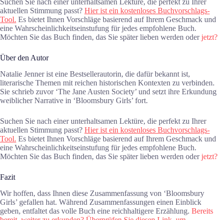
Suchen Sie nach einer unterhaltsamen Lektüre, die perfekt zu Ihrer
aktuellen Stimmung passt?
Hier ist ein kostenloses Buchvorschlags-
Tool.
Es bietet Ihnen Vorschläge basierend auf Ihrem Geschmack und
eine Wahrscheinlichkeitseinstufung für jedes empfohlene Buch.
Möchten Sie das Buch finden, das Sie später lieben werden oder
jetzt?
Über den Autor
Natalie Jenner ist eine Bestsellerautorin, die dafür bekannt ist,
literarische Themen mit reichen historischen Kontexten zu verbinden.
Sie schrieb zuvor ‘The Jane Austen Society’ und setzt ihre Erkundung
weiblicher Narrative in ‘Bloomsbury Girls’ fort.
Suchen Sie nach einer unterhaltsamen Lektüre, die perfekt zu Ihrer
aktuellen Stimmung passt?
Hier ist ein kostenloses Buchvorschlags-
Tool.
Es bietet Ihnen Vorschläge basierend auf Ihrem Geschmack und
eine Wahrscheinlichkeitseinstufung für jedes empfohlene Buch.
Möchten Sie das Buch finden, das Sie später lieben werden oder
jetzt?
Fazit
Wir hoffen, dass Ihnen diese Zusammenfassung von ‘Bloomsbury
Girls’ gefallen hat. Während Zusammenfassungen einen Einblick
geben, entfaltet das volle Buch eine reichhaltigere Erzählung.
Bereits
bereit, weiter zu erkunden? Überprüfen Sie diesen Link, um