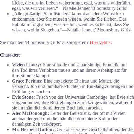
Liebe, die uns im Leben weiterbringt, egal, was uns widerfährt,
egal, was wir verlieren.“―Natalie Jenner,’Bloomsbury Girls’
„Alle großartige Schriftstellerei kommt aus dem Wunsch zu
entkommen, aber Sie müssen wissen, wohin Sie fliehen. Das
Publikum folgt allem, was Sie tun, wenn es sicher ist, dass Sie
wissen, wohin Sie gehen.“―Natalie Jenner,’Bloomsbury Girls’
Sie möchten ‘Bloomsbury Girls’ ausprobieren?
Hier geht’s!
Charaktere
Vivien Lowry:
Eine stilvolle und scharfsinnige Frau, die um
den Tod ihres Verlobten trauert und an ihrem Arbeitsplatz für
ihre Stimme kämpft.
Grace Perkins:
Eine engagierte Ehefrau und Mutter, die
versucht, Job und familiäre Pflichten in Einklang zu bringen und
Erfüllung zu suchen.
Evie Stone:
Frisch von der Universität Cambridge, hat Evie sich
vorgenommen, ihre Bestrebungen zurückzugewinnen, während
sie im männlich dominierten Buchladen arbeitet.
Alec McDonough:
Leiter der Belletristik, der oft mit Vivien
aneinandergerät und die männlich dominierte Kultur der
damaligen Zeit verkörpert.
Mr. Herbert Dutton:
Der konservative Geschäftsführer, der die