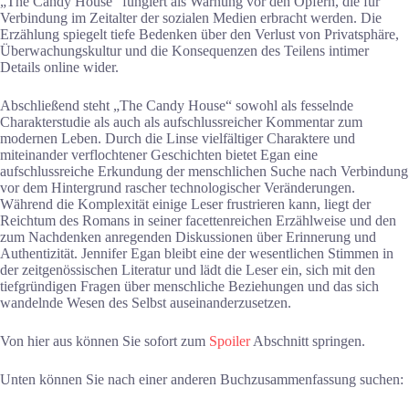
„The Candy House“ fungiert als Warnung vor den Opfern, die für
Verbindung im Zeitalter der sozialen Medien erbracht werden. Die
Erzählung spiegelt tiefe Bedenken über den Verlust von Privatsphäre,
Überwachungskultur und die Konsequenzen des Teilens intimer
Details online wider.
Abschließend steht „The Candy House“ sowohl als fesselnde
Charakterstudie als auch als aufschlussreicher Kommentar zum
modernen Leben. Durch die Linse vielfältiger Charaktere und
miteinander verflochtener Geschichten bietet Egan eine
aufschlussreiche Erkundung der menschlichen Suche nach Verbindung
vor dem Hintergrund rascher technologischer Veränderungen.
Während die Komplexität einige Leser frustrieren kann, liegt der
Reichtum des Romans in seiner facettenreichen Erzählweise und den
zum Nachdenken anregenden Diskussionen über Erinnerung und
Authentizität. Jennifer Egan bleibt eine der wesentlichen Stimmen in
der zeitgenössischen Literatur und lädt die Leser ein, sich mit den
tiefgründigen Fragen über menschliche Beziehungen und das sich
wandelnde Wesen des Selbst auseinanderzusetzen.
Von hier aus können Sie sofort zum
Spoiler
Abschnitt springen.
Unten können Sie nach einer anderen Buchzusammenfassung suchen: