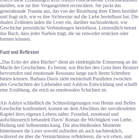
darüber, wie sie ihre Vergangenheit reconciliere. Sie packt das
generationale Trauma aus, das von der Beziehung ihrer Eltern herrührt
und fragt sich, wie es ihre Sichtweise auf die Liebe beeinflusst hat. Die
dualen Zeitlinien laden die Leser ein, darüber nachzudenken, wie
Geschichte persönliche Verbindungen beeinflusst. Letztendlich betont
das Buch, dass jeder Narben trägt, die sie entweder ersticken oder
formen können.
Fazit und Reflexion
„Das Echo der alten Bücher“ dient als eindringliche Erinnerung an die
Macht der Geschichten. Es betont, wie Bücher den Geist ihrer Besitzer
hervorrufen und emotionale Resonanz lange nach ihrem Schreiben
bieten können. Barbara Davis zieht meisterhaft Parallelen zwischen
den Geschichten der Liebenden und Ashlyns Entwicklung und schafft
eine Erzählung, die reich an emotionalen Schichten ist.
Als Ashlyn schließlich die Schlussfolgerungen von Hemis und Belles
Geschichte konfrontiert, kommt sie dem Abschluss der unvollendeten
Kapitel ihres eigenen Lebens näher. Fesselnd, emotional und
aufschlussreich behandelt Davis’ Roman die Wichtigkeit von Liebe,
Heilung und Selbstentdeckung. Die abschließenden Momente
hinterlassen die Leser sowohl zufrieden als auch nachdenklich,
während sie über die Vermächtnisse reflektieren, die wir erben, und