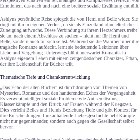
Perspektiven schaffen ein reichhaltiges und kompliziertes Geflecht von
Emotionen, das nach und nach eine breitere soziale Erzählung enthüllt.
Ashlyns persönliche Reise spiegelt die von Hemi und Belle wider. Sie
ringt mit ihrem eigenen Verlust, da sie als Einzelkind ohne elterliche
Zuneigung aufwuchs. Diese Verbindung zu ihrem Herzschmerz treibt
sie an, nach einem Abschluss zu suchen – nicht nur für Hemi und
Belle, sondern auch für sich selbst. Während sie die Wahrheit über ihre
tragische Romanze aufdeckt, lernt sie bedeutende Lektionen über
Liebe und Vergebung. Unterwegs blüht unerwartet Romantik in
Ashlyns eigenem Leben mit einem zeitgenössischen Charakter, Ethan,
der ihre Leidenschaft für Bücher teilt.
Thematische Tiefe und Charakterentwicklung
„Das Echo der alten Bücher“ ist durchdrungen von Themen von
Mysterien, Romanze und den hantierenden Echos der Vergangenheit.
Es verwebt intelligent soziale Probleme wie Antisemitismus,
Klassenkämpfe und den Druck auf Frauen während der Kriegszeit.
Dies verleiht Belles und Hemis Beziehung Tiefe und gibt Kontext für
ihre Entscheidungen. Ihre anhaltende Liebesgeschichte hebt Kämpfe
nicht nur gegeneinander, sondern auch gegen die Gesellschaft selbst
hervor.
Durch diese Erzählungen lernt Ashlyn entscheidende Lebenslektionen