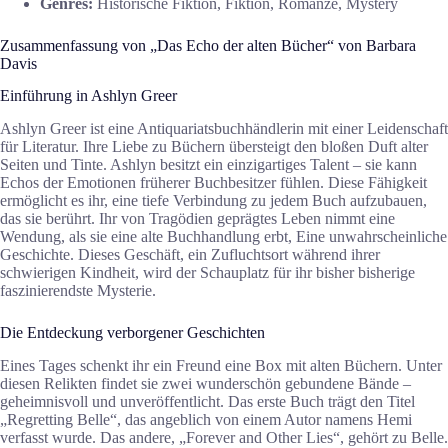
Genres:
Historische Fiktion, Fiktion, Romanze, Mystery
Zusammenfassung von „Das Echo der alten Bücher“ von Barbara
Davis
Einführung in Ashlyn Greer
Ashlyn Greer ist eine Antiquariatsbuchhändlerin mit einer Leidenschaft
für Literatur. Ihre Liebe zu Büchern übersteigt den bloßen Duft alter
Seiten und Tinte. Ashlyn besitzt ein einzigartiges Talent – sie kann
Echos der Emotionen früherer Buchbesitzer fühlen. Diese Fähigkeit
ermöglicht es ihr, eine tiefe Verbindung zu jedem Buch aufzubauen,
das sie berührt. Ihr von Tragödien geprägtes Leben nimmt eine
Wendung, als sie eine alte Buchhandlung erbt, Eine unwahrscheinliche
Geschichte. Dieses Geschäft, ein Zufluchtsort während ihrer
schwierigen Kindheit, wird der Schauplatz für ihr bisher bisherige
faszinierendste Mysterie.
Die Entdeckung verborgener Geschichten
Eines Tages schenkt ihr ein Freund eine Box mit alten Büchern. Unter
diesen Relikten findet sie zwei wunderschön gebundene Bände –
geheimnisvoll und unveröffentlicht. Das erste Buch trägt den Titel
„Regretting Belle“, das angeblich von einem Autor namens Hemi
verfasst wurde. Das andere, „Forever and Other Lies“, gehört zu Belle.