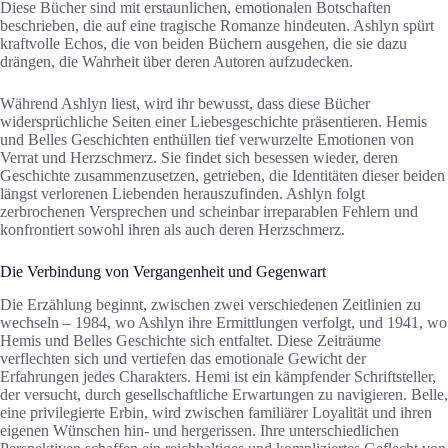
Diese Bücher sind mit erstaunlichen, emotionalen Botschaften
beschrieben, die auf eine tragische Romanze hindeuten. Ashlyn spürt
kraftvolle Echos, die von beiden Büchern ausgehen, die sie dazu
drängen, die Wahrheit über deren Autoren aufzudecken.
Während Ashlyn liest, wird ihr bewusst, dass diese Bücher
widersprüchliche Seiten einer Liebesgeschichte präsentieren. Hemis
und Belles Geschichten enthüllen tief verwurzelte Emotionen von
Verrat und Herzschmerz. Sie findet sich besessen wieder, deren
Geschichte zusammenzusetzen, getrieben, die Identitäten dieser beiden
längst verlorenen Liebenden herauszufinden. Ashlyn folgt
zerbrochenen Versprechen und scheinbar irreparablen Fehlern und
konfrontiert sowohl ihren als auch deren Herzschmerz.
Die Verbindung von Vergangenheit und Gegenwart
Die Erzählung beginnt, zwischen zwei verschiedenen Zeitlinien zu
wechseln – 1984, wo Ashlyn ihre Ermittlungen verfolgt, und 1941, wo
Hemis und Belles Geschichte sich entfaltet. Diese Zeiträume
verflechten sich und vertiefen das emotionale Gewicht der
Erfahrungen jedes Charakters. Hemi ist ein kämpfender Schriftsteller,
der versucht, durch gesellschaftliche Erwartungen zu navigieren. Belle,
eine privilegierte Erbin, wird zwischen familiärer Loyalität und ihren
eigenen Wünschen hin- und hergerissen. Ihre unterschiedlichen