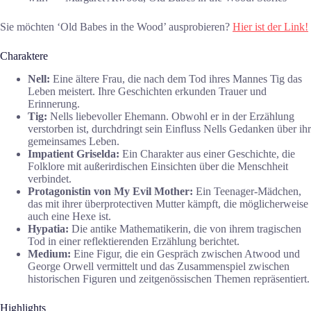
Sie möchten ‘Old Babes in the Wood’ ausprobieren?
Hier ist der Link!
Charaktere
Nell:
Eine ältere Frau, die nach dem Tod ihres Mannes Tig das
Leben meistert. Ihre Geschichten erkunden Trauer und
Erinnerung.
Tig:
Nells liebevoller Ehemann. Obwohl er in der Erzählung
verstorben ist, durchdringt sein Einfluss Nells Gedanken über ihr
gemeinsames Leben.
Impatient Griselda:
Ein Charakter aus einer Geschichte, die
Folklore mit außerirdischen Einsichten über die Menschheit
verbindet.
Protagonistin von My Evil Mother:
Ein Teenager-Mädchen,
das mit ihrer überprotectiven Mutter kämpft, die möglicherweise
auch eine Hexe ist.
Hypatia:
Die antike Mathematikerin, die von ihrem tragischen
Tod in einer reflektierenden Erzählung berichtet.
Medium:
Eine Figur, die ein Gespräch zwischen Atwood und
George Orwell vermittelt und das Zusammenspiel zwischen
historischen Figuren und zeitgenössischen Themen repräsentiert.
Highlights