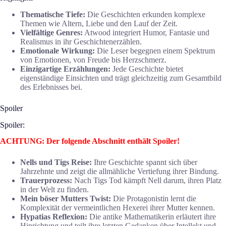
Thematische Tiefe:
Die Geschichten erkunden komplexe
Themen wie Altern, Liebe und den Lauf der Zeit.
Vielfältige Genres:
Atwood integriert Humor, Fantasie und
Realismus in ihr Geschichtenerzählen.
Emotionale Wirkung:
Die Leser begegnen einem Spektrum
von Emotionen, von Freude bis Herzschmerz.
Einzigartige Erzählungen:
Jede Geschichte bietet
eigenständige Einsichten und trägt gleichzeitig zum Gesamtbild
des Erlebnisses bei.
Spoiler
Spoiler:
ACHTUNG: Der folgende Abschnitt enthält Spoiler!
Nells und Tigs Reise:
Ihre Geschichte spannt sich über
Jahrzehnte und zeigt die allmähliche Vertiefung ihrer Bindung.
Trauerprozess:
Nach Tigs Tod kämpft Nell darum, ihren Platz
in der Welt zu finden.
Mein böser Mutters Twist:
Die Protagonistin lernt die
Komplexität der vermeintlichen Hexerei ihrer Mutter kennen.
Hypatias Reflexion:
Die antike Mathematikerin erläutert ihre
Hinrichtung und teilt ihre letzten Gedanken über Intellekt und