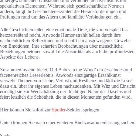
außergewöhnlichen Umständen und verbinden den Realismus mit
spekulativen Elementen. Während sich gesellschaftliche Normen
ändern, fängt ihr Geschichtenerzählen die Herausforderungen und
Prüfungen rund um das Altern und familiäre Verbindungen ein.
Alle Geschichten teilen eine emotionale Tiefe, die von verspielt bis
herzzerreißend reicht. Atwoods Humor strahlt hellen durch ihre
nachdenklichen Reflexionen und schafft ein ausgewogenes Gewebe
von Emotionen. Ihre scharfen Beobachtungen über menschliche
Beziehungen betonen sowohl die Absurdität als auch die profundesten
Aspekte des Lebens.
Zusammenfassend bietet ‘Old Babes in the Wood’ ein fesselndes und
facettenreiches Leseerlebnis. Atwoods einzigartige Erzählkunst
verwebt Themen von Liebe, Verlust und Resilienz und lädt die Leser
dazu ein, über ihr eigenes Leben nachzudenken. Mit Witz und Einsicht
ermutigt sie zur Wertschätzung der flüchtigen Natur des Daseins und
feiert letztlich die Schönheit, die in diesen Momenten gefunden wird.
Hier können Sie sofort zur
Spoiler
-Sektion springen.
Unten können Sie nach einer weiteren Buchzusammenfassung suchen:
Suche