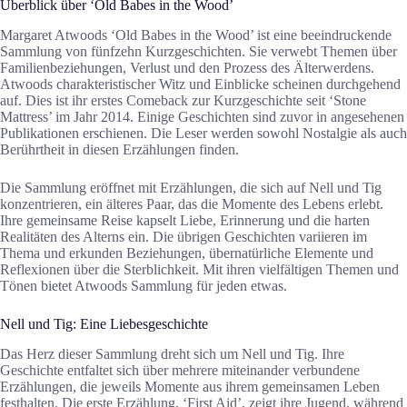
Überblick über ‘Old Babes in the Wood’
Margaret Atwoods ‘Old Babes in the Wood’ ist eine beeindruckende
Sammlung von fünfzehn Kurzgeschichten. Sie verwebt Themen über
Familienbeziehungen, Verlust und den Prozess des Älterwerdens.
Atwoods charakteristischer Witz und Einblicke scheinen durchgehend
auf. Dies ist ihr erstes Comeback zur Kurzgeschichte seit ‘Stone
Mattress’ im Jahr 2014. Einige Geschichten sind zuvor in angesehenen
Publikationen erschienen. Die Leser werden sowohl Nostalgie als auch
Berührtheit in diesen Erzählungen finden.
Die Sammlung eröffnet mit Erzählungen, die sich auf Nell und Tig
konzentrieren, ein älteres Paar, das die Momente des Lebens erlebt.
Ihre gemeinsame Reise kapselt Liebe, Erinnerung und die harten
Realitäten des Alterns ein. Die übrigen Geschichten variieren im
Thema und erkunden Beziehungen, übernatürliche Elemente und
Reflexionen über die Sterblichkeit. Mit ihren vielfältigen Themen und
Tönen bietet Atwoods Sammlung für jeden etwas.
Nell und Tig: Eine Liebesgeschichte
Das Herz dieser Sammlung dreht sich um Nell und Tig. Ihre
Geschichte entfaltet sich über mehrere miteinander verbundene
Erzählungen, die jeweils Momente aus ihrem gemeinsamen Leben
festhalten. Die erste Erzählung, ‘First Aid’, zeigt ihre Jugend, während