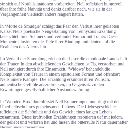
sie sich auf Notfallsituationen vorbereiten. Nell reflektiert humorvoll
über ihre frühe Naivität und denkt darüber nach, wie sie in der
Vergangenheit vielleicht anders reagiert hätten.
In ‘Morte de Smudgie’ schlägt das Paar den Verlust ihrer geliebten
Katze. Nells poetische Neugestaltung von Tennysons Erzählung
beleuchtet ihren Schmerz und verbindet Humor mit Trauer. Diese
Momente illustrieren die Tiefe ihrer Bindung und deuten auf die
Realitäten des Alterns hin.
Im Verlauf der Sammlung erleben die Leser die emotionale Landschaft
der Trauer. In den abschließenden Geschichten ist Tig verstorben und
Nell navigiert durch ihre Einsamkeit. ‘Widows’ behandelt die
Komplexität von Trauer in einem epistolaren Format und offenbart
Nells innere Kämpfe. Die Erzählung erkundet ihren Wunsch,
authentische Gefühle auszudrücken, im Gegensatz zu den
Erwartungen gesellschaftlicher Anstandswahrung.
In ‘Wooden Box’ durchforstet Nell Erinnerungen und ringt mit den
Überbleibseln ihres gemeinsamen Lebens. Die Liebesgeschichte
reflektiert die Schönheit und das Gewicht eines langen Lebens
zusammen. Diese kraftvollen Erzählungen resonieren tief mit jedem,
der geliebt und verloren hat und fassen die bittersüße Natur dauerhafter
Beziehungen zusammen.