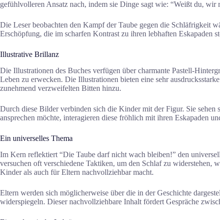
gefühlvolleren Ansatz nach, indem sie Dinge sagt wie: “Weißt du, wir
Die Leser beobachten den Kampf der Taube gegen die Schläfrigkeit wäh
Erschöpfung, die im scharfen Kontrast zu ihren lebhaften Eskapaden s
Illustrative Brillanz
Die Illustrationen des Buches verfügen über charmante Pastell-Hinter
Leben zu erwecken. Die Illustrationen bieten eine sehr ausdrucksstar
zunehmend verzweifelten Bitten hinzu.
Durch diese Bilder verbinden sich die Kinder mit der Figur. Sie sehe
ansprechen möchte, interagieren diese fröhlich mit ihren Eskapaden und
Ein universelles Thema
Im Kern reflektiert “Die Taube darf nicht wach bleiben!” den univers
versuchen oft verschiedene Taktiken, um den Schlaf zu widerstehen, wa
Kinder als auch für Eltern nachvollziehbar macht.
Eltern werden sich möglicherweise über die in der Geschichte dargeste
widerspiegeln. Dieser nachvollziehbare Inhalt fördert Gespräche zwis