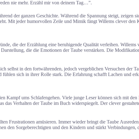
 reden nie mehr. Erzähl mir von deinem Tag…”.
rend der ganzen Geschichte. Während die Spannung steigt, zeigen sich 
teht. Mit jeder humorvollen Zeile und Mimik fängt Willems clever den 
gründe, die der Erzählung eine beruhigende Qualität verleihen. Willem
ke Darstellung, die die Emotionen der Taube verstärken. Die Modifikat
n sich selbst in den fortwährenden, jedoch vergeblichen Versuchen der
 fühlen sich in ihrer Rolle stark. Die Erfahrung schafft Lachen und er
ellen Kampf ums Schlafengehen. Viele junge Leser können sich mit den
s das Verhalten der Taube im Buch widerspiegelt. Der clever gestaltete
llten Frustrationen amüsieren. Immer wieder bringt die Taube Ausreden
chen den Sorgeberechtigten und den Kindern und stärkt Verbindungen, 