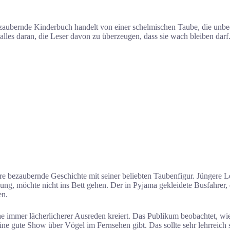
aubernde Kinderbuch handelt von einer schelmischen Taube, die unbedi
t alles daran, die Leser davon zu überzeugen, dass sie wach bleiben dar
re bezaubernde Geschichte mit seiner beliebten Taubenfigur. Jüngere Le
g, möchte nicht ins Bett gehen. Der in Pyjama gekleidete Busfahrer, d
en.
he immer lächerlicherer Ausreden kreiert. Das Publikum beobachtet, wi
eine gute Show über Vögel im Fernsehen gibt. Das sollte sehr lehrreich