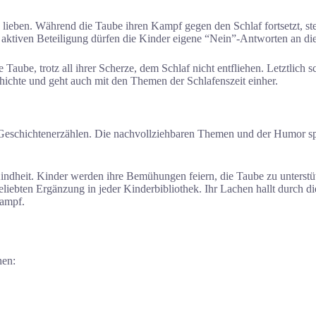
ieben. Während die Taube ihren Kampf gegen den Schlaf fortsetzt, stei
rer aktiven Beteiligung dürfen die Kinder eigene “Nein”-Antworten an d
aube, trotz all ihrer Scherze, dem Schlaf nicht entfliehen. Letztlich sch
chichte und geht auch mit den Themen der Schlafenszeit einher.
s Geschichtenerzählen. Die nachvollziehbaren Themen und der Humor sp
indheit. Kinder werden ihre Bemühungen feiern, die Taube zu unterst
ebten Ergänzung in jeder Kinderbibliothek. Ihr Lachen hallt durch die 
Kampf.
hen: