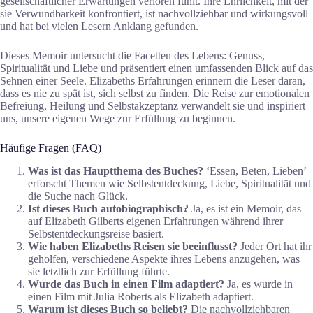
gesellschaftlicher Erwartungen verloren fühlt. Ihre Ehrlichkeit, mit der
sie Verwundbarkeit konfrontiert, ist nachvollziehbar und wirkungsvoll
und hat bei vielen Lesern Anklang gefunden.
Dieses Memoir untersucht die Facetten des Lebens: Genuss,
Spiritualität und Liebe und präsentiert einen umfassenden Blick auf das
Sehnen einer Seele. Elizabeths Erfahrungen erinnern die Leser daran,
dass es nie zu spät ist, sich selbst zu finden. Die Reise zur emotionalen
Befreiung, Heilung und Selbstakzeptanz verwandelt sie und inspiriert
uns, unsere eigenen Wege zur Erfüllung zu beginnen.
Häufige Fragen (FAQ)
Was ist das Hauptthema des Buches?
‘Essen, Beten, Lieben’
erforscht Themen wie Selbstentdeckung, Liebe, Spiritualität und
die Suche nach Glück.
Ist dieses Buch autobiographisch?
Ja, es ist ein Memoir, das
auf Elizabeth Gilberts eigenen Erfahrungen während ihrer
Selbstentdeckungsreise basiert.
Wie haben Elizabeths Reisen sie beeinflusst?
Jeder Ort hat ihr
geholfen, verschiedene Aspekte ihres Lebens anzugehen, was
sie letztlich zur Erfüllung führte.
Wurde das Buch in einen Film adaptiert?
Ja, es wurde in
einen Film mit Julia Roberts als Elizabeth adaptiert.
Warum ist dieses Buch so beliebt?
Die nachvollziehbaren