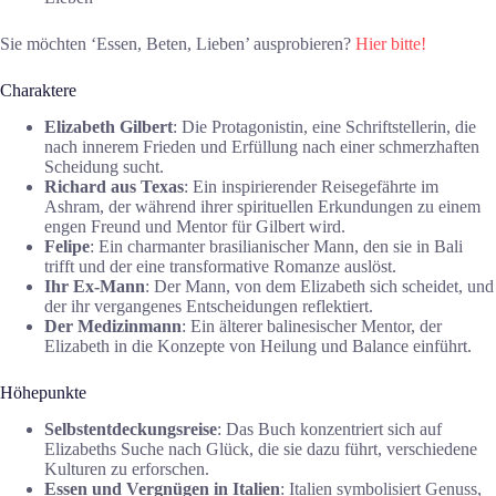
Sie möchten ‘Essen, Beten, Lieben’ ausprobieren?
Hier bitte!
Charaktere
Elizabeth Gilbert
: Die Protagonistin, eine Schriftstellerin, die
nach innerem Frieden und Erfüllung nach einer schmerzhaften
Scheidung sucht.
Richard aus Texas
: Ein inspirierender Reisegefährte im
Ashram, der während ihrer spirituellen Erkundungen zu einem
engen Freund und Mentor für Gilbert wird.
Felipe
: Ein charmanter brasilianischer Mann, den sie in Bali
trifft und der eine transformative Romanze auslöst.
Ihr Ex-Mann
: Der Mann, von dem Elizabeth sich scheidet, und
der ihr vergangenes Entscheidungen reflektiert.
Der Medizinmann
: Ein älterer balinesischer Mentor, der
Elizabeth in die Konzepte von Heilung und Balance einführt.
Höhepunkte
Selbstentdeckungsreise
: Das Buch konzentriert sich auf
Elizabeths Suche nach Glück, die sie dazu führt, verschiedene
Kulturen zu erforschen.
Essen und Vergnügen in Italien
: Italien symbolisiert Genuss,