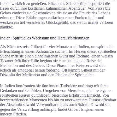
Leben wirklich zu genießen. Elizabeths Schreibstil transportiert die
Leser durch ihre köstlichen kulinarischen Abenteuer. Von Pizza bis
Gelato entdeckt sie Geschmäcker, die sie an die Freude des Lebens
erinnern. Diese Erfahrungen entfachen einen Funken in ihr und
wecken ein tief verankertes Glücksgefühl, das sie für immer verloren
glaubte.
Indien: Spirituelles Wachstum und Herausforderungen
Als Nächstes reist Gilbert für vier Monate nach Indien, um spirituelle
Erleuchtung in einem Ashram zu suchen. Im Herzen dieser spirituellen
Suche trifft sie einen einheimischen Guru und Richard, einen weisen
Texaner. Mit ihrer Hilfe beginnt sie eine bedeutende Reise der
Meditation und des Gebets. Diese Phase ihrer Reise erweist sich
jedoch als emotional herausfordernd. Oft kämpft Gilbert mit der
Disziplin der Meditation und den Idealen der Spiritualität.
In Indien konfrontiert sie ihre innere Turbulenz und ringt mit ihren
Gedanken und Gefühlen. Umgeben von Menschen, die ihre eigenen
spirituellen Reisen durchleben, bietet ihre Erfahrung Einsicht. Von
herzzerreißenden Momenten bis hin zu unerwartetem Humor offenbart
der Abschnitt sowohl Verwundbarkeit als auch Stärke. Obwohl sie
gegen die Verzweiflung ankämpft, findet Gilbert langsam einen
inneren Frieden.