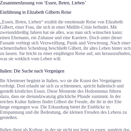
Zusammenfassung von ‘Essen, Beten, Lieben’
Einführung in Elizabeth Gilberts Reise
„Essen, Beten, Lieben“ erzählt die emotionale Reise von Elizabeth
Gilbert, einer Frau, die sich in einer Midlife-Crisis befindet. Mit
zweiunddreißig Jahren hat sie alles, was man sich wünschen kann:
einen Ehemann, ein Zuhause und eine Karriere. Doch unter dieser
Fassade verbirgt sich Verzweiflung, Panik und Verwirrung. Nach einer
schmerzhaften Scheidung beschließt Gilbert, ihr altes Leben hinter sich
zu lassen. Sie bricht zu einer einjährigen Reise auf, um herauszufinden,
was sie wirklich vom Leben will.
Italien: Die Suche nach Vergnügen
Ihr Abenteuer beginnt in Italien, wo sie die Kunst des Vergnügens
verfolgt. Dort erlaubt sie sich zu schlemmen, spricht Italienisch und
genießt köstliches Essen. Diese Momente des Hedonismus führen
dazu, dass sie dreiundzwanzig glückliche Pfunde zunimmt. In der
reichen Kultur Italiens findet Gilbert die Freude, die ihr in der Ehe
lange entgangen war. Die Erkundung bietet ihr Einblicke in
Entspannung und die Bedeutung, die kleinen Freuden des Lebens zu
genießen.
Italien dient als Kulisse, in der sie nicht nur lernt zu essen, sondern das