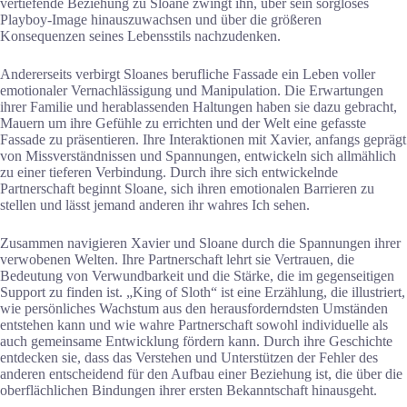
vertiefende Beziehung zu Sloane zwingt ihn, über sein sorgloses
Playboy-Image hinauszuwachsen und über die größeren
Konsequenzen seines Lebensstils nachzudenken.
Andererseits verbirgt Sloanes berufliche Fassade ein Leben voller
emotionaler Vernachlässigung und Manipulation. Die Erwartungen
ihrer Familie und herablassenden Haltungen haben sie dazu gebracht,
Mauern um ihre Gefühle zu errichten und der Welt eine gefasste
Fassade zu präsentieren. Ihre Interaktionen mit Xavier, anfangs geprägt
von Missverständnissen und Spannungen, entwickeln sich allmählich
zu einer tieferen Verbindung. Durch ihre sich entwickelnde
Partnerschaft beginnt Sloane, sich ihren emotionalen Barrieren zu
stellen und lässt jemand anderen ihr wahres Ich sehen.
Zusammen navigieren Xavier und Sloane durch die Spannungen ihrer
verwobenen Welten. Ihre Partnerschaft lehrt sie Vertrauen, die
Bedeutung von Verwundbarkeit und die Stärke, die im gegenseitigen
Support zu finden ist. „King of Sloth“ ist eine Erzählung, die illustriert,
wie persönliches Wachstum aus den herausforderndsten Umständen
entstehen kann und wie wahre Partnerschaft sowohl individuelle als
auch gemeinsame Entwicklung fördern kann. Durch ihre Geschichte
entdecken sie, dass das Verstehen und Unterstützen der Fehler des
anderen entscheidend für den Aufbau einer Beziehung ist, die über die
oberflächlichen Bindungen ihrer ersten Bekanntschaft hinausgeht.