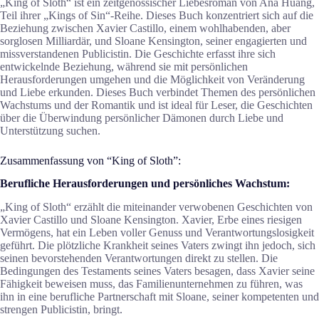
„King of Sloth“ ist ein zeitgenössischer Liebesroman von Ana Huang,
Teil ihrer „Kings of Sin“-Reihe. Dieses Buch konzentriert sich auf die
Beziehung zwischen Xavier Castillo, einem wohlhabenden, aber
sorglosen Milliardär, und Sloane Kensington, seiner engagierten und
missverstandenen Publicistin. Die Geschichte erfasst ihre sich
entwickelnde Beziehung, während sie mit persönlichen
Herausforderungen umgehen und die Möglichkeit von Veränderung
und Liebe erkunden. Dieses Buch verbindet Themen des persönlichen
Wachstums und der Romantik und ist ideal für Leser, die Geschichten
über die Überwindung persönlicher Dämonen durch Liebe und
Unterstützung suchen.
Zusammenfassung von “King of Sloth”:
Berufliche Herausforderungen und persönliches Wachstum:
„King of Sloth“ erzählt die miteinander verwobenen Geschichten von
Xavier Castillo und Sloane Kensington. Xavier, Erbe eines riesigen
Vermögens, hat ein Leben voller Genuss und Verantwortungslosigkeit
geführt. Die plötzliche Krankheit seines Vaters zwingt ihn jedoch, sich
seinen bevorstehenden Verantwortungen direkt zu stellen. Die
Bedingungen des Testaments seines Vaters besagen, dass Xavier seine
Fähigkeit beweisen muss, das Familienunternehmen zu führen, was
ihn in eine berufliche Partnerschaft mit Sloane, seiner kompetenten und
strengen Publicistin, bringt.