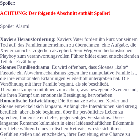
Spoiler:
ACHTUNG: Der folgende Abschnitt enthält Spoiler!
Spoiler-Alarm!
Xaviers Herausforderung
: Xaviers Vater fordert ihn kurz vor seinem
Tod auf, das Familienunternehmen zu übernehmen, eine Aufgabe, die
Xavier zunächst zögerlich akzeptiert. Sein Weg vom hedonistischen
Playboy zum verantwortungsvollen Führer bildet einen entscheidenden
Teil der Erzählung.
Sloanes Familiendrama
: Es wird offenbart, dass Sloanes „kalte“
Fassade ein Abwehrmechanismus gegen ihre manipulative Familie ist,
die ihre emotionalen Erfahrungen wiederholt untergraben hat. Die
Versöhnung mit ihrer Familie beginnt, als sie beschließt,
Therapiesitzungen mit ihnen zu machen, was bewegende Szenen sind,
die ihren Kampf um emotionale Bestätigung hervorheben.
Romantische Entwicklung
: Die Romanze zwischen Xavier und
Sloane entwickelt sich langsam. Anfängliche Interaktionen sind streng
beruflich, aber als sie beginnen, über ihr persönliches Leben zu
sprechen, finden sie ein tiefes, gegenseitiges Verständnis. Diese
langsame Romanze kulminiert in einer leidenschaftlichen Erkenntnis
der Liebe während eines kritischen Retreats, wo sie sich ihren
Gefühlen stellen und entscheiden, ihrer Beziehung eine Chance zu