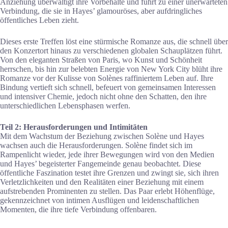
Anziehung überwältigt ihre Vorbehalte und führt zu einer unerwarteten
Verbindung, die sie in Hayes’ glamouröses, aber aufdringliches
öffentliches Leben zieht.
Dieses erste Treffen löst eine stürmische Romanze aus, die schnell über
den Konzertort hinaus zu verschiedenen globalen Schauplätzen führt.
Von den eleganten Straßen von Paris, wo Kunst und Schönheit
herrschen, bis hin zur belebten Energie von New York City blüht ihre
Romanze vor der Kulisse von Solènes raffiniertem Leben auf. Ihre
Bindung vertieft sich schnell, befeuert von gemeinsamen Interessen
und intensiver Chemie, jedoch nicht ohne den Schatten, den ihre
unterschiedlichen Lebensphasen werfen.
Teil 2: Herausforderungen und Intimitäten
Mit dem Wachstum der Beziehung zwischen Solène und Hayes
wachsen auch die Herausforderungen. Solène findet sich im
Rampenlicht wieder, jede ihrer Bewegungen wird von den Medien
und Hayes’ begeisterter Fangemeinde genau beobachtet. Diese
öffentliche Faszination testet ihre Grenzen und zwingt sie, sich ihren
Verletzlichkeiten und den Realitäten einer Beziehung mit einem
aufstrebenden Prominenten zu stellen. Das Paar erlebt Höhenflüge,
gekennzeichnet von intimen Ausflügen und leidenschaftlichen
Momenten, die ihre tiefe Verbindung offenbaren.