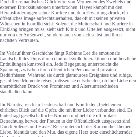
Doch ihr romantisches Glück wird von Momenten des Zweifels und
externen Drucksituationen unterbrochen. Hayes kämpft mit den
Herausforderungen seiner Karriere und dem Erwartungsdruck, ein
öffentliches Image aufrechtzuerhalten, das oft mit seinen privaten
Wünschen in Konflikt steht. Solène, die Mutterschaft und Karriere in
Einklang bringen muss, sieht sich Kritik und Urteilen ausgesetzt, nicht
nur von der Außenwelt, sondern auch von sich selbst und ihren
nächsten Vertrauten.
Im Verlauf ihrer Geschichte fängt Robinne Lee die emotionale
Landschaft des Duos durch eindrucksvolle Interaktionen und herzliche
Enthüllungen kunstvoll ein. Jede Begegnung unterstreicht die
Spannung zwischen ihren öffentlichen Persona und privaten
Bedürfnissen. Während sie durch glamouröse Ereignisse und ruhige,
gestohlene Momente reisen, müssen sie entscheiden, ob ihre Liebe den
unerbittlichen Druck von Prominenz und Altersunterschieden
standhalten kann.
Ihr Narrativ, reich an Leidenschaft und Konflikten, bietet einen
ehrlichen Blick auf die Opfer, die mit ihrer Liebe verbunden sind. Es
hinterfragt gesellschaftliche Normen und hebt die oft brutale
Betrachtung hervor, der Frauen in der Öffentlichkeit ausgesetzt sind.
Durch Solènes und Hayes’ Reise untersucht der Roman die Themen
Liebe, Identität und den Mut, das eigene Herz trotz einschüchternder