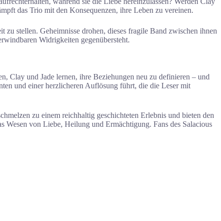
ufrechterhalten, während sie die Liebe hereinzulassen? Werden Clay
ämpft das Trio mit den Konsequenzen, ihre Leben zu vereinen.
it zu stellen. Geheimnisse drohen, dieses fragile Band zwischen ihnen
erwindbaren Widrigkeiten gegenübersteht.
n, Clay und Jade lernen, ihre Beziehungen neu zu definieren – und
en und einer herzlicheren Auflösung führt, die die Leser mit
chmelzen zu einem reichhaltig geschichteten Erlebnis und bieten den
 das Wesen von Liebe, Heilung und Ermächtigung. Fans des Salacious