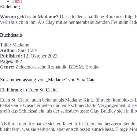
Fazit
Einleitung
Worum geht es in Madame?
Diese leidenschaftliche Romanze folgt E
verliebt sich in ihn. Als Clay mit seiner atemberaubenden Freundin Ja
Buchdetails
Title:
Madame
Author:
Sara Cate
Published:
12. Oktober 2023
Pages:
492
Genre:
Zeitgenössische Romantik, BDSM, Erotika
Zusammenfassung von „Madame“ von Sara Cate
Einführung in Eden St. Claire
Eden St. Claire, auch bekannt als Madame Kink, führt ein komplexes Le
tiefsitzende Unsicherheiten und eine schmerzhafte Vergangenheit, die 
greift das Schicksal ein, als der selbstbewusste Clay Bradley sich in ihr
Als ihre kurze Romanze sich entfaltet, trifft Eden eine herzzerreißend
bleibt fern, was sie zerbricht, aber entschlossen zurücklässt. Einige 