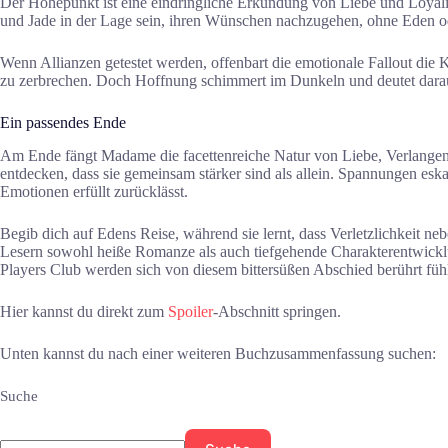
Der Höhepunkt ist eine eindringliche Erkundung von Liebe und Loyal
und Jade in der Lage sein, ihren Wünschen nachzugehen, ohne Eden od
Wenn Allianzen getestet werden, offenbart die emotionale Fallout die 
zu zerbrechen. Doch Hoffnung schimmert im Dunkeln und deutet darau
Ein passendes Ende
Am Ende fängt Madame die facettenreiche Natur von Liebe, Verlangen u
entdecken, dass sie gemeinsam stärker sind als allein. Spannungen esk
Emotionen erfüllt zurücklässt.
Begib dich auf Edens Reise, während sie lernt, dass Verletzlichkeit 
Lesern sowohl heiße Romanze als auch tiefgehende Charakterentwicklu
Players Club werden sich von diesem bittersüßen Abschied berührt füh
Hier kannst du direkt zum
Spoiler
-Abschnitt springen.
Unten kannst du nach einer weiteren Buchzusammenfassung suchen:
Suche