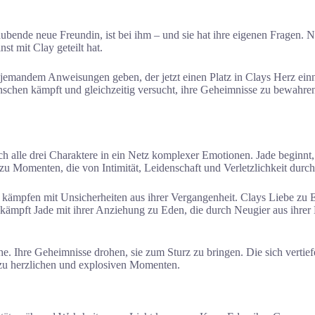
raubende neue Freundin, ist bei ihm – und sie hat ihre eigenen Fragen. 
st mit Clay geteilt hat.
 jemandem Anweisungen geben, der jetzt einen Platz in Clays Herz ein
Wünschen kämpft und gleichzeitig versucht, ihre Geheimnisse zu bewahre
 alle drei Charaktere in ein Netz komplexer Emotionen. Jade beginnt,
zu Momenten, die von Intimität, Leidenschaft und Verletzlichkeit durc
 kämpfen mit Unsicherheiten aus ihrer Vergangenheit. Clays Liebe zu 
ämpft Jade mit ihrer Anziehung zu Eden, die durch Neugier aus ihrer B
. Ihre Geheimnisse drohen, sie zum Sturz zu bringen. Die sich vertief
n zu herzlichen und explosiven Momenten.