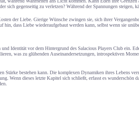
ität, während Wahrheiten ans Licht kommen. Kann Eden ihre Grenzen a
er sich gegenseitig zu verletzen? Während der Spannungen steigen, k
Kosten der Liebe. Gierige Wünsche zwingen sie, sich ihrer Vergangenhe
f hin, dass Liebe wiederaufgebaut werden kann, selbst wenn sie unüb
nd Identität vor dem Hintergrund des Salacious Players Club ein. Ede
alieren, was zu glühenden Auseinandersetzungen, introspektiven Moment
neben Stärke bestehen kann. Die komplexen Dynamiken ihres Lebens vers
ng. Wenn dieses letzte Kapitel sich schließt, erfasst es wunderschön
len.