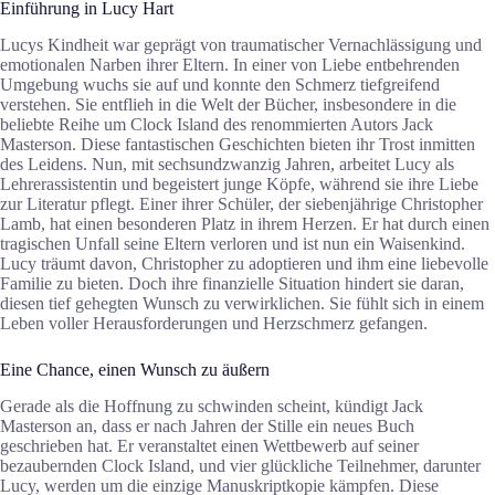
Einführung in Lucy Hart
Lucys Kindheit war geprägt von traumatischer Vernachlässigung und
emotionalen Narben ihrer Eltern. In einer von Liebe entbehrenden
Umgebung wuchs sie auf und konnte den Schmerz tiefgreifend
verstehen. Sie entflieh in die Welt der Bücher, insbesondere in die
beliebte Reihe um Clock Island des renommierten Autors Jack
Masterson. Diese fantastischen Geschichten bieten ihr Trost inmitten
des Leidens. Nun, mit sechsundzwanzig Jahren, arbeitet Lucy als
Lehrerassistentin und begeistert junge Köpfe, während sie ihre Liebe
zur Literatur pflegt. Einer ihrer Schüler, der siebenjährige Christopher
Lamb, hat einen besonderen Platz in ihrem Herzen. Er hat durch einen
tragischen Unfall seine Eltern verloren und ist nun ein Waisenkind.
Lucy träumt davon, Christopher zu adoptieren und ihm eine liebevolle
Familie zu bieten. Doch ihre finanzielle Situation hindert sie daran,
diesen tief gehegten Wunsch zu verwirklichen. Sie fühlt sich in einem
Leben voller Herausforderungen und Herzschmerz gefangen.
Eine Chance, einen Wunsch zu äußern
Gerade als die Hoffnung zu schwinden scheint, kündigt Jack
Masterson an, dass er nach Jahren der Stille ein neues Buch
geschrieben hat. Er veranstaltet einen Wettbewerb auf seiner
bezaubernden Clock Island, und vier glückliche Teilnehmer, darunter
Lucy, werden um die einzige Manuskriptkopie kämpfen. Diese