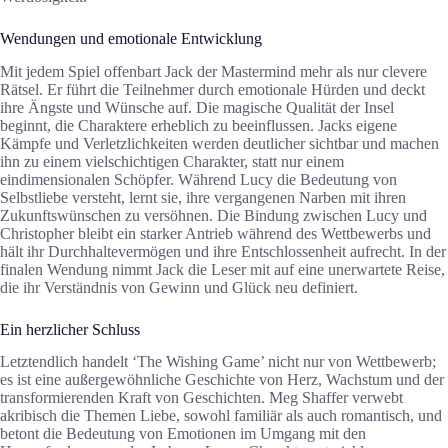
Wendungen und emotionale Entwicklung
Mit jedem Spiel offenbart Jack der Mastermind mehr als nur clevere
Rätsel. Er führt die Teilnehmer durch emotionale Hürden und deckt
ihre Ängste und Wünsche auf. Die magische Qualität der Insel
beginnt, die Charaktere erheblich zu beeinflussen. Jacks eigene
Kämpfe und Verletzlichkeiten werden deutlicher sichtbar und machen
ihn zu einem vielschichtigen Charakter, statt nur einem
eindimensionalen Schöpfer. Während Lucy die Bedeutung von
Selbstliebe versteht, lernt sie, ihre vergangenen Narben mit ihren
Zukunftswünschen zu versöhnen. Die Bindung zwischen Lucy und
Christopher bleibt ein starker Antrieb während des Wettbewerbs und
hält ihr Durchhaltevermögen und ihre Entschlossenheit aufrecht. In der
finalen Wendung nimmt Jack die Leser mit auf eine unerwartete Reise,
die ihr Verständnis von Gewinn und Glück neu definiert.
Ein herzlicher Schluss
Letztendlich handelt ‘The Wishing Game’ nicht nur von Wettbewerb;
es ist eine außergewöhnliche Geschichte von Herz, Wachstum und der
transformierenden Kraft von Geschichten. Meg Shaffer verwebt
akribisch die Themen Liebe, sowohl familiär als auch romantisch, und
betont die Bedeutung von Emotionen im Umgang mit den