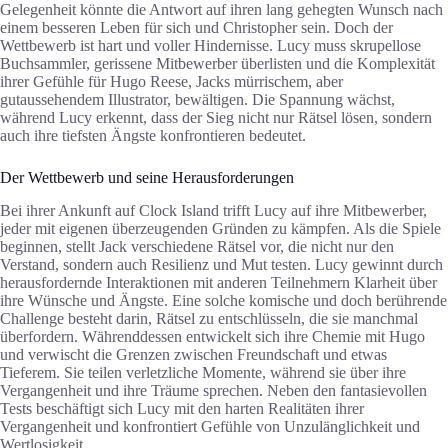
Gelegenheit könnte die Antwort auf ihren lang gehegten Wunsch nach
einem besseren Leben für sich und Christopher sein. Doch der
Wettbewerb ist hart und voller Hindernisse. Lucy muss skrupellose
Buchsammler, gerissene Mitbewerber überlisten und die Komplexität
ihrer Gefühle für Hugo Reese, Jacks mürrischem, aber
gutaussehendem Illustrator, bewältigen. Die Spannung wächst,
während Lucy erkennt, dass der Sieg nicht nur Rätsel lösen, sondern
auch ihre tiefsten Ängste konfrontieren bedeutet.
Der Wettbewerb und seine Herausforderungen
Bei ihrer Ankunft auf Clock Island trifft Lucy auf ihre Mitbewerber,
jeder mit eigenen überzeugenden Gründen zu kämpfen. Als die Spiele
beginnen, stellt Jack verschiedene Rätsel vor, die nicht nur den
Verstand, sondern auch Resilienz und Mut testen. Lucy gewinnt durch
herausfordernde Interaktionen mit anderen Teilnehmern Klarheit über
ihre Wünsche und Ängste. Eine solche komische und doch berührende
Challenge besteht darin, Rätsel zu entschlüsseln, die sie manchmal
überfordern. Währenddessen entwickelt sich ihre Chemie mit Hugo
und verwischt die Grenzen zwischen Freundschaft und etwas
Tieferem. Sie teilen verletzliche Momente, während sie über ihre
Vergangenheit und ihre Träume sprechen. Neben den fantasievollen
Tests beschäftigt sich Lucy mit den harten Realitäten ihrer
Vergangenheit und konfrontiert Gefühle von Unzulänglichkeit und
Wertlosigkeit.